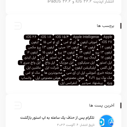
انتشار آپدیت iOS 26.6 و iPadOS 26.6
برچسب ها
iOS 26
iOS 18
iOS 15.4
Apple Intelligence
Apple
iOS 27
آموزش آیفون
آی او اس
آی او اس ۱۵
آیفون
آیفون 12
آیفون 13
آیفون 13 مینی
آیفون 13 پرو مکس
آیفون ۱۳ پرو
آیفون ۱۴
آیفون ۱۴ پرو
آیفون ۱۵
آیفون ۱۶
آیفون ۱۷
آیمک پرو ۲۰۲۲
آیپد
اپ استور
اپل
اپل آیدی
اپل استور
اپل سیلیکون
اپل موزیک
اپل واچ
اپل واچ سری ۷
اپل گلس
اپلیکیشن آیفون
ایرتگ
شرکت اپل
ماشین اپل
مجله خبری آموزشی اپل ان آی سی
محبوبترین ها
مک او اس
مک بوک پرو ۲۰۲۱
هوش مصنوعی
هوش مصنوعی اپل
واتساپ
ویژه
پیشنهاد سردبیر
کنفرانس اپل
آخرین پست ها
تلگرام پس از حذف یک ساعته به اپ استور بازگشت
تاریخ انتشار: 6 آگوست 2026