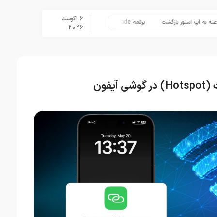
6 آگوست
ور بازگشت
برنامه Apple Upgrade معرفی شد؛ شرایط اپل برای اجاره آیفون، آیپد، مک و اپل واچ
2026
یفون