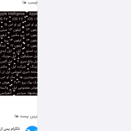
برچسب ها
pple Intelligence
Apple
OS 27
iOS 26
iOS 18
آی او اس
آی او اس ۱۵
آیفون 13
آیفون 13 مینی
آیفون 13 پرو مکس
آیفون ۱۳ پ
آیفون ۱۴
آیفون ۱۴ پرو
آیفون ۱۶
آیفون ۱۷
آیمک پ
اپ استور
اپل
اپل آیدی
اپل سیلیکون
اپل موزیک
اپل واچ سری ۷
اپل گلس
ایرتگ
شرکت اپل
ماشین
مجله خبری آموزشی اپل ان 
محبوبترین ها
مک او اس
مک بوک پرو ۲۰۲۱
هوش م
هوش مصنوعی اپل
واتسا
پیشنهاد سردبیر
کنفرانس 
آخرین پست ها