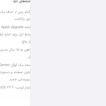
نوشته‌های تازه
تلگرام پس از حذف یک س
استور بازگشت
برن
شرایط اپل برای اجاره آی
اپل واچ
نگاهی به ۱۵ سال
اپل
تحلیل صفحه و دستورات
به‌روزرسانی جدید
انتشار آپدیت iOS 26.6 و iPadOS 26.6