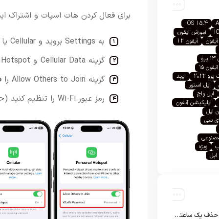
برای فعال کردن هات اسپات و اشتراک اینترنت از طریق Wi-Fi مرا
iOS 15.4
A
i
آموزش آیفون
به Settings بروید و Cellular یا Mobile Data را انتخاب کنید.
آیفون
آیفون 12
رو
گزینه Cellular Data و Personal Hotspot را فعال کنید.
آیفون ۱۵
رو ۲۰۲۲
آیپد
گزینه Allow Others to Join را فعال کنید تا دیگران بتوانند متصل شوند.
اپل استور
اپل واچ
رمز عبور Wi-Fi را تنظیم کنید (حداقل ۸ کاراکتر شامل حروف و اعداد).
اپلیکیشن آیفون
 اپل
آی سی
صنوعی
پ
ویژه
اپل
تلگرام پس از حذف یک ساعته به اپ استور بازگشت