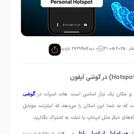
202-05-21
0 دیدگاه
27294 بازدید
ان و مکان یک نیاز اساسی است. هات اسپات در
گوشی
Pe) قابلیتی است که به شما این امکان را می‌دهد که اینترنت موبایل
ثل
،
،
و … قابل استفاده است و
همراه اول
ایرانسل
رایتل