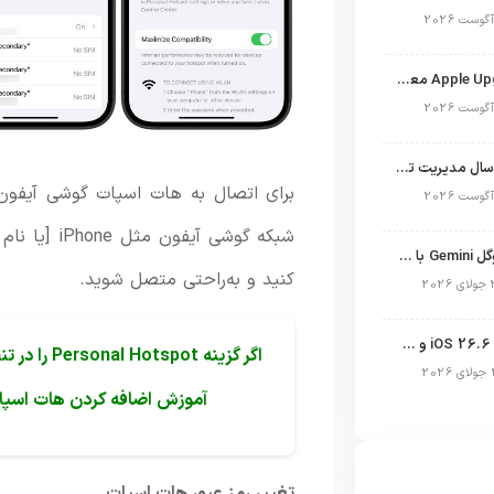
برنامه Apple Upgrade معرفی شد؛ شرایط اپل برای اجاره آیفون، آیپد، مک و اپل واچ
نگاهی به ۱۵ سال مدیریت تیم کوک در اپل
شبکه گوشی آ
نسخه مک گوگل Gemini با قابلیت تحلیل صفحه و دستورات صوتی در به‌روزرسانی جدید
کنید و به‌راحتی متصل شوید.
انتشار آپدیت iOS 26.6 و iPadOS 26.6
اگر گزینه t
آموزش اضافه کردن هات اسپا