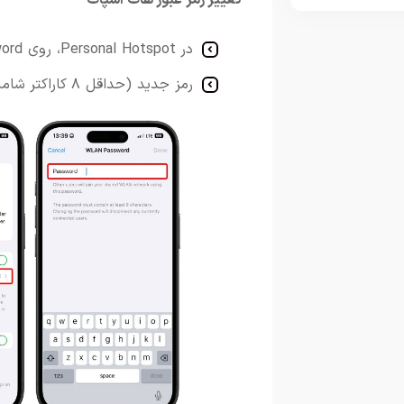
تغییر رمز عبور هات اسپات
در Personal Hotspot، روی Wi-Fi Password بزنید.
رمز جدید (حداقل ۸ کاراکتر شامل حروف و اعداد) وارد کنید و ذخیره کنید.