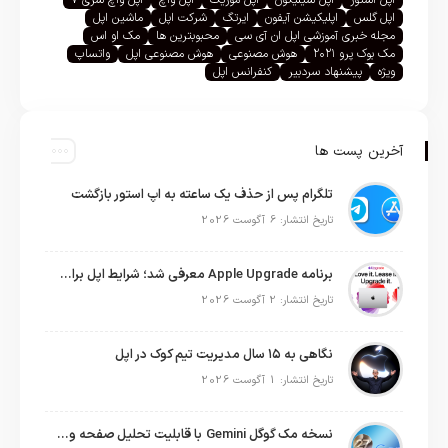
اپل گلس
اپلیکیشن آیفون
ایرتگ
شرکت اپل
ماشین اپل
مجله خبری آموزشی اپل ان آی سی
محبوبترین ها
مک او اس
مک بوک پرو ۲۰۲۱
هوش مصنوعی
هوش مصنوعی اپل
واتساپ
ویژه
پیشنهاد سردبیر
کنفرانس اپل
آخرین پست ها
تلگرام پس از حذف یک ساعته به اپ استور بازگشت
تاریخ انتشار: 6 آگوست 2026
برنامه Apple Upgrade معرفی شد؛ شرایط اپل برای اجاره آیفون، آیپد، مک و اپل واچ
تاریخ انتشار: 2 آگوست 2026
نگاهی به ۱۵ سال مدیریت تیم کوک در اپل
تاریخ انتشار: 1 آگوست 2026
نسخه مک گوگل Gemini با قابلیت تحلیل صفحه و دستورات صوتی در به‌روزرسانی جدید