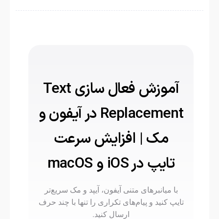
آموزش فعال سازی Text
Replacement در آیفون و
مک | افزایش سرعت
تایپ در iOS و macOS
با میانبرهای متنی آیفون، آیپد و مک سریع‌تر
تایپ کنید و پیام‌های تکراری را تنها با چند حرف
ارسال کنید.