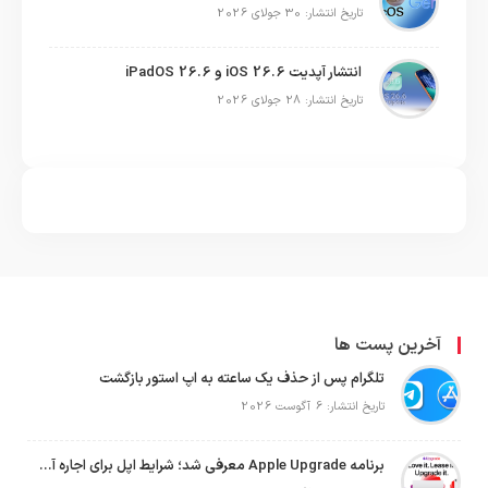
تاریخ انتشار: 30 جولای 2026
انتشار آپدیت iOS 26.6 و iPadOS 26.6
تاریخ انتشار: 28 جولای 2026
آخرین پست ها
تلگرام پس از حذف یک ساعته به اپ استور بازگشت
تاریخ انتشار: 6 آگوست 2026
برنامه Apple Upgrade معرفی شد؛ شرایط اپل برای اجاره آیفون، آیپد، مک و اپل واچ