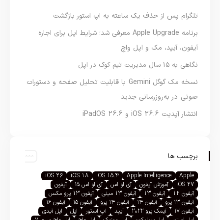
تلگرام پس از حذف یک ساعته به اپ استور بازگشت
برنامه Apple Upgrade معرفی شد؛ شرایط اپل برای اجاره
آیفون، آیپد، مک و اپل واچ
نگاهی به ۱۵ سال مدیریت تیم کوک در اپل
نسخه مک گوگل Gemini با قابلیت تحلیل صفحه و دستورات
صوتی در به‌روزرسانی جدید
انتشار آپدیت iOS 26.6 و iPadOS 26.6
برچسب ها
iOS 26
iOS 18
iOS 15.4
Apple Intelligence
Apple
iOS 27
آموزش آیفون
آی او اس
آی او اس ۱۵
آیفون
آیفون 12
آیفون 13
آیفون 13 مینی
آیفون 13 پرو مکس
آیفون ۱۳ پرو
آیفون ۱۴
آیفون ۱۴ پرو
آیفون ۱۵
آیفون ۱۶
آیفون ۱۷
آیمک پرو ۲۰۲۲
آیپد
اپ استور
اپل
اپل آیدی
اپل استور
اپل سیلیکون
اپل موزیک
اپل واچ
اپل واچ سری ۷