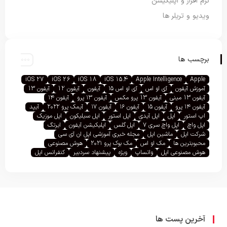
نرم افزار و اپلیکیشن
ویدیو و تریلر ها
برچسب ها
iOS 27
iOS 26
iOS 18
iOS 15.4
Apple Intelligence
Apple
آموزش آیفون
آی او اس
آی او اس ۱۵
آیفون
آیفون 12
آیفون 13
آیفون 13 مینی
آیفون 13 پرو مکس
آیفون ۱۳ پرو
آیفون ۱۴
آیفون ۱۴ پرو
آیفون ۱۵
آیفون ۱۶
آیفون ۱۷
آیمک پرو ۲۰۲۲
آیپد
اپ استور
اپل
اپل آیدی
اپل استور
اپل سیلیکون
اپل موزیک
اپل واچ
اپل واچ سری ۷
اپل گلس
اپلیکیشن آیفون
ایرتگ
شرکت اپل
ماشین اپل
مجله خبری آموزشی اپل ان آی سی
محبوبترین ها
مک او اس
مک بوک پرو ۲۰۲۱
هوش مصنوعی
هوش مصنوعی اپل
واتساپ
ویژه
پیشنهاد سردبیر
کنفرانس اپل
آخرین پست ها