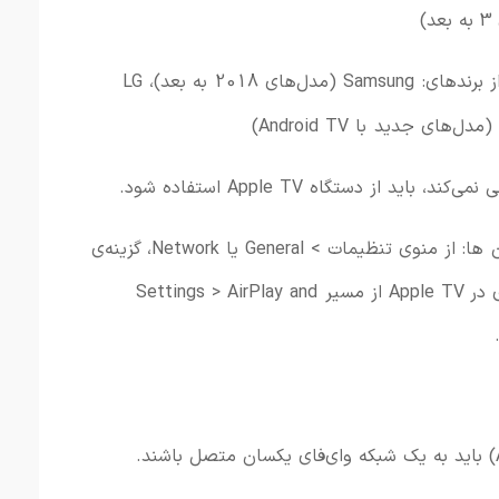
3
به
بعد)
ز
برندهای:
Samsung (
مدل‌های
2018
به
بعد)،
LG
مدل‌های جدید
با
TV)
Android
نی
نمی‌کند،
باید
از
دستگاه
TV
Apple
استفاده
شود.
 ها
:
از
منوی
تنظیمات >
General
یا
Network،
گزینه‌ی
و برای فعال سازی در Apple TV از مسیر Settings > AirPlay and
باید
به
یک
شبکه
وای‌فای
یکسان
متصل
باشند.