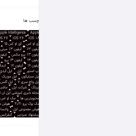
برچسب ها
pple Intelligence
Apple
OS 27
iOS 26
iOS 18
آی او اس
آی او اس ۱۵
آیفون 13
آیفون 13 مینی
آیفون 13 پرو مکس
آیفون ۱۳ پ
آیفون ۱۴
آیفون ۱۴ پرو
آیفون ۱۶
آیفون ۱۷
آیمک پ
اپ استور
اپل
اپل آیدی
اپل سیلیکون
اپل موزیک
اپل واچ سری ۷
اپل گلس
ایرتگ
شرکت اپل
ماشین
مجله خبری آموزشی اپل ان 
محبوبترین ها
مک او اس
مک بوک پرو ۲۰۲۱
هوش م
هوش مصنوعی اپل
واتسا
پیشنهاد سردبیر
کنفرانس 