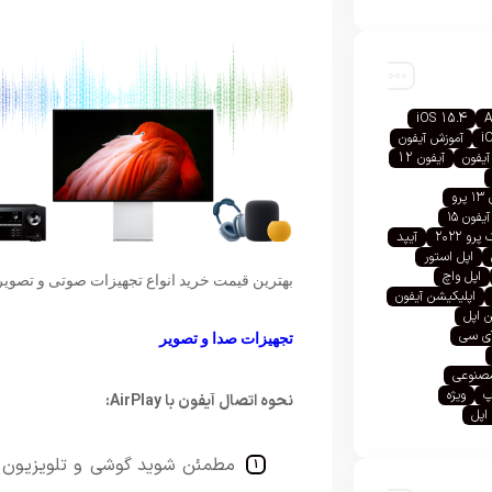
iOS 15.4
A
i
آموزش آیفون
آیفون
آیفون 12
رو
آیفون ۱۵
رو ۲۰۲۲
آیپد
اپل استور
اپل واچ
بهترین قیمت خرید انواع تجهیزات صوتی و تصویر
اپلیکیشن آیفون
 اپل
آی سی
تجهیزات صدا و تصویر
صنوعی
پ
ویژه
نحوه اتصال آیفون با AirPlay:
اپل
مطمئن
شوید
گوشی
و
تلویزیون