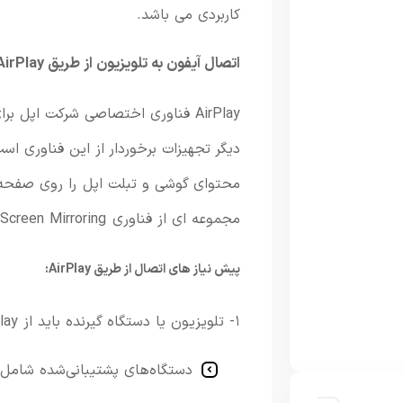
کاربردی می باشد.
اتصال آیفون به تلویزیون از طریق AirPlay
AirPlay
فناوری
اختصاصی
شرکت
اپل
برا
دیگر تجهیزات برخوردار از این فناوری
است
محتوای گوشی و تبلت اپل
را
روی
صفحه‌
مجموعه ای از فناوری Screen Mirroring به حساب می آید.
پیش نیاز های اتصال از طریق AirPlay:
۱- تلویزیون
یا
دستگاه
گیرنده
باید
از
lay
دستگاه‌های
پشتیبانی‌شده
شامل: