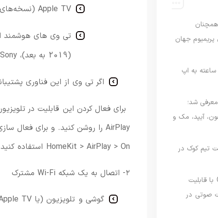
TV (
Apple
نسخه‌های
رصدی همچنان
تی وی های
هوشمند
ا
ی پریمیوم جهان
(
2019
به
بعد)،
Sony (
اعته به اپ
اگر
تی وی از این فناوری
پشتیبا
امه Apple Upgrade معرفی شد؛
برای فعال کردن این قابلیت در تلویزیون
فون، آیپد، مک و
AirPlay
را
روشن
کنید.
HomeKit > AirPlay > On استفاده کنید.
 مدیریت تیم کوک در
۲-
اتصال
به
یک
شبکه
Fi
Wi-
مشترک
نسخه مک گوگل Gemini با قابلیت
 صوتی در
گوشی
و تلویزیون
(
یا
TV)
Apple