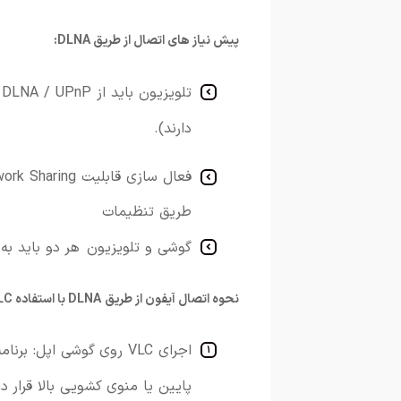
پیش نیاز های اتصال از طریق DLNA:
تلویزیون
باید
از
UPnP
DLNA /
دارند).
فعال سازی قابلیت
Sharing
work
طریق تنظیمات
گوشی
و تلویزیون
هر
دو
باید
به
نحوه اتصال آیفون از طریق DLNA با استفاده VLC:
اجرای
VLC
روی
گوشی اپل:
برنام
پایین
یا
منوی
کشویی
بالا
قرار
دا