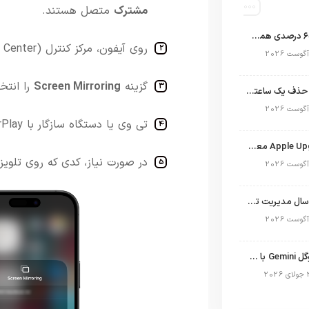
مشترک
متصل
هستند.
اپل با سهم ۶۵ درصدی همچنان فرمانروای بازار گوشی‌های پریمیوم جهان است
روی
آیفون،
مرکز
کنترل (
Center)
l
گزینه
Mirroring
Screen
را
انتخ
تلگرام پس از حذف یک ساعته به اپ استور بازگشت
تی وی
یا
دستگاه
سازگار
با
rPlay
برنامه Apple Upgrade معرفی شد؛ شرایط اپل برای اجاره آیفون، آیپد، مک و اپل واچ
در
صورت
نیاز،
کدی
که
روی
تلوی
نگاهی به ۱۵ سال مدیریت تیم کوک در اپل
نسخه مک گوگل Gemini با قابلیت تحلیل صفحه و دستورات صوتی در به‌روزرسانی جدید