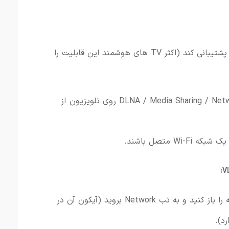
پشتیبانی
کند (
اکثر TV
های
هوشمند
این
قابلیت
را
Net
Sharing /
Media
DLNA /
روی تلویزیون از
یک
شبکه
Fi
Wi-
متصل
باشند.
ه
را
باز
کنید
و
به
تب
Network
بروید (
آیکون
آن
در
رد).