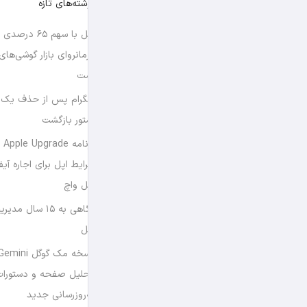
نوشته‌های تازه
اپل با سهم ۶۵ د
فرمانروای بازار گوشی‌ها
است
تلگرام پس از حذف یک س
استور بازگشت
برن
شرایط اپل برای اجاره آی
اپل واچ
نگاهی به ۱۵ سال
اپل
تحلیل صفحه و دستورات
به‌روزرسانی جدید