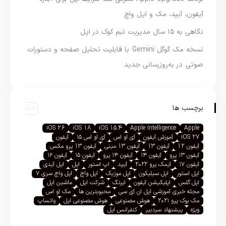
آیفون، آیپد، مک و اپل واچ
نگاهی به ۱۵ سال مدیریت تیم کوک در اپل
نسخه مک گوگل Gemini با قابلیت تحلیل صفحه و دستورات
صوتی در به‌روزرسانی جدید
برچسب ها
iOS 26
iOS 18
iOS 15.4
Apple Intelligence
Apple
iOS 27
آموزش آیفون
آی او اس
آی او اس ۱۵
آیفون
آیفون 12
آیفون 13
آیفون 13 مینی
آیفون 13 پرو مکس
آیفون ۱۳ پرو
آیفون ۱۴
آیفون ۱۴ پرو
آیفون ۱۵
آیفون ۱۶
آیفون ۱۷
آیمک پرو ۲۰۲۲
آیپد
اپ استور
اپل
اپل آیدی
اپل استور
اپل سیلیکون
اپل موزیک
اپل واچ
اپل واچ سری ۷
اپل گلس
اپلیکیشن آیفون
ایرتگ
شرکت اپل
ماشین اپل
مجله خبری آموزشی اپل ان آی سی
محبوبترین ها
مک او اس
مک بوک پرو ۲۰۲۱
هوش مصنوعی
هوش مصنوعی اپل
واتساپ
ویژه
پیشنهاد سردبیر
کنفرانس اپل