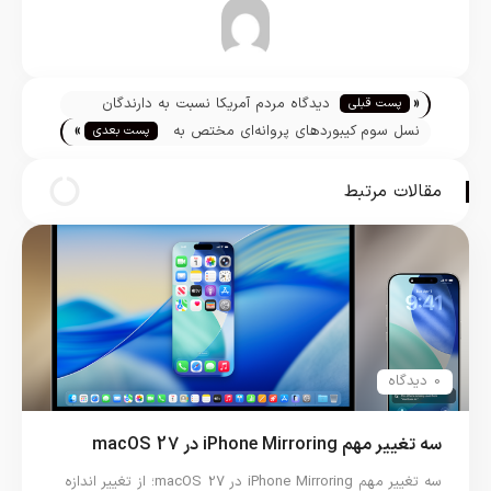
تیم تحریریه
«
دیدگاه مردم آمریکا نسبت به دارندگان
پست قبلی
»
آیفون ها و آیپدها چگونه است
نسل سوم کیبوردهای پروانه‌ای مختص به
پست بعدی
مک بوک پروهای 2018 خواهد بود
مقالات مرتبط
0 دیدگاه
سه تغییر مهم iPhone Mirroring در macOS 27
سه تغییر مهم iPhone Mirroring در macOS 27؛ از تغییر اندازه