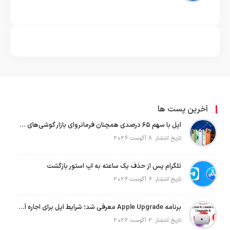
آخرین پست ها
اپل با سهم ۶۵ درصدی همچنان فرمانروای بازار گوشی‌های پریمیوم جهان است
تاریخ انتشار: 8 آگوست 2026
تلگرام پس از حذف یک ساعته به اپ استور بازگشت
تاریخ انتشار: 6 آگوست 2026
برنامه Apple Upgrade معرفی شد؛ شرایط اپل برای اجاره آیفون، آیپد، مک و اپل واچ
تاریخ انتشار: 2 آگوست 2026