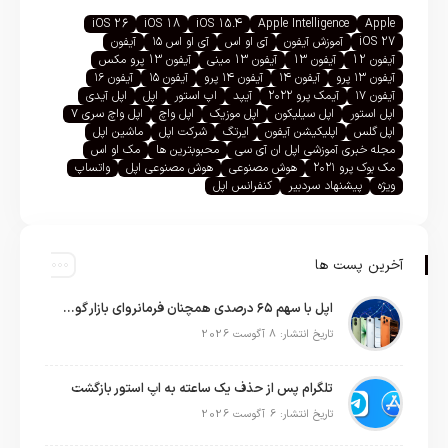
iOS 26
iOS 18
iOS 15.4
Apple Intelligence
Apple
iOS 27
آموزش آیفون
آی او اس
آی او اس ۱۵
آیفون
آیفون 12
آیفون 13
آیفون 13 مینی
آیفون 13 پرو مکس
آیفون ۱۳ پرو
آیفون ۱۴
آیفون ۱۴ پرو
آیفون ۱۵
آیفون ۱۶
آیفون ۱۷
آیمک پرو ۲۰۲۲
آیپد
اپ استور
اپل
اپل آیدی
اپل استور
اپل سیلیکون
اپل موزیک
اپل واچ
اپل واچ سری ۷
اپل گلس
اپلیکیشن آیفون
ایرتگ
شرکت اپل
ماشین اپل
مجله خبری آموزشی اپل ان آی سی
محبوبترین ها
مک او اس
مک بوک پرو ۲۰۲۱
هوش مصنوعی
هوش مصنوعی اپل
واتساپ
ویژه
پیشنهاد سردبیر
کنفرانس اپل
آخرین پست ها
اپل با سهم ۶۵ درصدی همچنان فرمانروای بازار گوشی‌های پریمیوم جهان است
تاریخ انتشار: 8 آگوست 2026
تلگرام پس از حذف یک ساعته به اپ استور بازگشت
تاریخ انتشار: 6 آگوست 2026