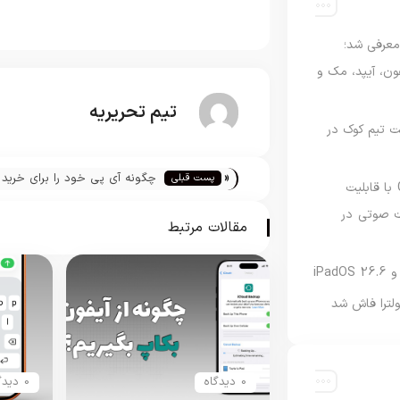
امه Apple Upgrade معرفی شد؛
فون، آیپد، مک و
تیم تحریریه
 مدیریت تیم کوک در
«
چگونه آی پی خود را برای خرید ب
پست قبلی
نسخه مک گوگل Gemini با قابلیت
مستر کارت تغییر دهیم
 صوتی در
مقالات مرتبط
لترا فاش شد
0 دیدگاه
0 دیدگاه