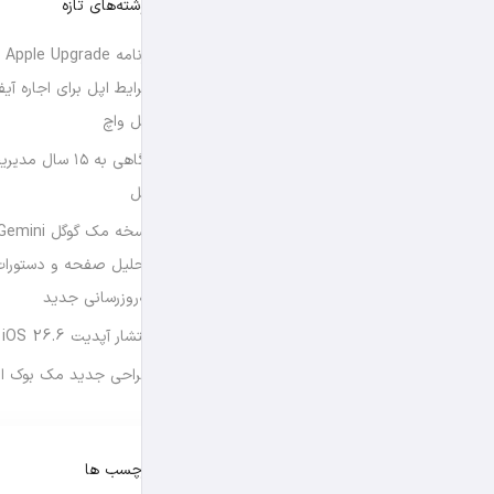
نوشته‌های تازه
برن
شرایط اپل برای اجاره آی
اپل واچ
نگاهی به ۱۵ سال
اپل
تحلیل صفحه و دستورات
به‌روزرسانی جدید
انتشار آپدیت iOS 26.6 و iPadOS 26.6
طراحی جدید مک بوک او
برچسب ها