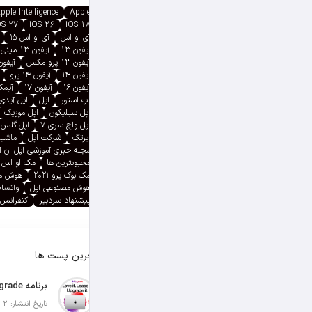
pple Intelligence
Apple
OS 27
iOS 26
iOS 18
آی او اس
آی او اس ۱۵
آیفون 13
آیفون 13 مینی
آیفون 13 پرو مکس
آیفون ۱۳ پ
آیفون ۱۴
آیفون ۱۴ پرو
آیفون ۱۶
آیفون ۱۷
آیمک پ
اپ استور
اپل
اپل آیدی
اپل سیلیکون
اپل موزیک
اپل واچ سری ۷
اپل گلس
ایرتگ
شرکت اپل
ماشین
مجله خبری آموزشی اپل ان 
محبوبترین ها
مک او اس
مک بوک پرو ۲۰۲۱
هوش م
هوش مصنوعی اپل
واتسا
پیشنهاد سردبیر
کنفرانس 
آخرین پست ها
تاریخ انتشار: 2 آگوست 2026