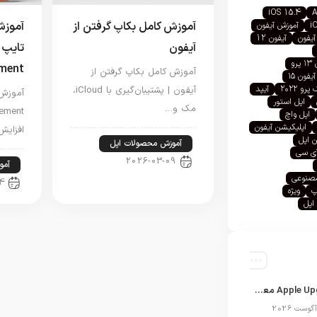
iOS 15.4
A
آموزش کامل بکاپ گرفتن از
آموز
i
آموزش آیفون
آیفون
آیفون 12
آیفون
تایپ 
رو
ement
آموزش کامل بکاپ گرفتن از
آیفون ۱۵
رو ۲۰۲۲
آیپد
آیفون | پشتیبان‌گیری با iCloud،
اپل استور
مک و…
اپل واچ
اپلیکیشن آیفون
افزای
 اپل
آموزش محصولات اپل
آی سی
2026-03-09
آمو
صنوعی
4
پ
ویژه
اپل
برنامه Apple Upgrade معرفی شد؛ شرایط اپل برای اجاره آیفون، آیپد، مک و اپل واچ