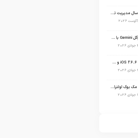
نگاهی به ۱۵ سال مدیریت تیم کوک در اپل
نسخه مک گوگل Gemini با قابلیت تحلیل صفحه و دستورات صوتی در به‌روزرسانی جدید
انتشار آپدیت iOS 26.6 و iPadOS 26.6
طراحی جدید مک بوک اولترا فاش شد