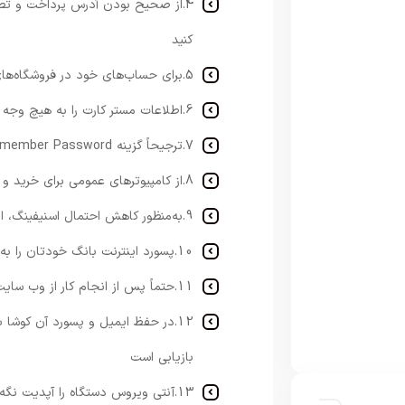
4.از صحیح بودن آدرس پرداخت و تط
کنید
5.برای حساب‌های خود در فروشگاه‌های اینترنتی مختلف پسورد ایمن انتخاب کنید
6.اطلاعات مستر کارت را به هیچ وجه به افراد دیگر ارائه ندهید
7.ترجیحاً گزینه Remember Password را در مرورگر فعال نکنید
8.از کامپیوترهای عمومی برای خرید و پرداخت آنلاین استفاده نکنید
9.به‌منظور کاهش احتمال اسنیفینگ، از وای فای های عمومی برای پرداخت استفاده نکنید
10.پسورد اینترنت بانگ خودتان را به‌صورت مرتب تغییر دهید
11.حتماً پس از انجام کار از وب سایت‌های مختلف Sign Out کنید
12.در حفظ ایمیل و پسورد آن کوشا 
بازیابی است
13.آنتی ویروس دستگاه را آپدیت نگه دارید و فایروال را روشن بگذارید