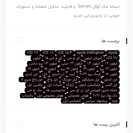
نسخه مک گوگل Gemini با قابلیت تحلیل صفحه و دستورات
صوتی در به‌روزرسانی جدید
برچسب ها
iOS 26
iOS 18
iOS 15.4
Apple Intelligence
Apple
iOS 27
آموزش آیفون
آی او اس
آی او اس ۱۵
آیفون
آیفون 12
آیفون 13
آیفون 13 مینی
آیفون 13 پرو مکس
آیفون ۱۳ پرو
آیفون ۱۴
آیفون ۱۴ پرو
آیفون ۱۵
آیفون ۱۶
آیفون ۱۷
آیمک پرو ۲۰۲۲
آیپد
اپ استور
اپل
اپل آیدی
اپل استور
اپل سیلیکون
اپل موزیک
اپل واچ
اپل واچ سری ۷
اپل گلس
اپلیکیشن آیفون
ایرتگ
شرکت اپل
ماشین اپل
مجله خبری آموزشی اپل ان آی سی
محبوبترین ها
مک او اس
مک بوک پرو ۲۰۲۱
هوش مصنوعی
هوش مصنوعی اپل
واتساپ
ویژه
پیشنهاد سردبیر
کنفرانس اپل
آخرین پست ها