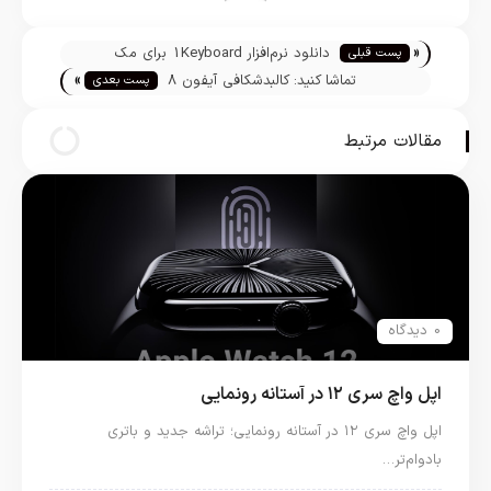
تیم تحریریه
«
دانلود نرم‌افزار 1Keyboard برای مک
پست قبلی
»
تماشا کنید: کالبدشکافی آیفون 8
پست بعدی
مقالات مرتبط
0 دیدگاه
اپل واچ سری ۱۲ در آستانه رونمایی
اپل واچ سری ۱۲ در آستانه رونمایی؛ تراشه جدید و باتری
بادوام‌تر…