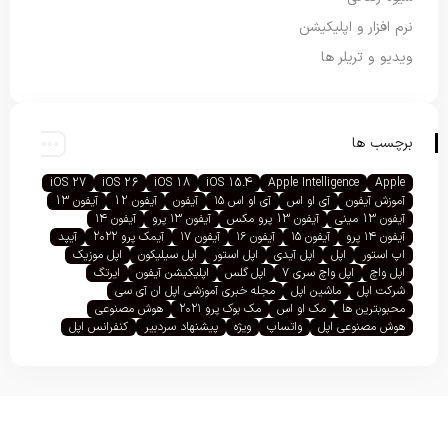
نرم افزار و اپلیکیشن
ویدیو و تریلر ها
برچسب ها
iOS 27
iOS 26
iOS 18
iOS 15.4
Apple Intelligence
Apple
آموزش آیفون
آی او اس
آی او اس ۱۵
آیفون
آیفون 12
آیفون 13
آیفون 13 مینی
آیفون 13 پرو مکس
آیفون ۱۳ پرو
آیفون ۱۴
آیفون ۱۴ پرو
آیفون ۱۵
آیفون ۱۶
آیفون ۱۷
آیمک پرو ۲۰۲۲
آیپد
اپ استور
اپل
اپل آیدی
اپل استور
اپل سیلیکون
اپل موزیک
اپل واچ
اپل واچ سری ۷
اپل گلس
اپلیکیشن آیفون
ایرتگ
شرکت اپل
ماشین اپل
مجله خبری آموزشی اپل ان آی سی
محبوبترین ها
مک او اس
مک بوک پرو ۲۰۲۱
هوش مصنوعی
هوش مصنوعی اپل
واتساپ
ویژه
پیشنهاد سردبیر
کنفرانس اپل