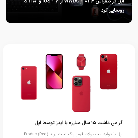
اپل در کنفراس WWDC 2026 از iOS 27 و Siri AI
رونمایی کرد
اپل در کنفراس WWDC 2026 از…
گرامی داشت ۱۵ سال مبارزه با ایدز توسط اپل
اپل با تولید محصولات قرمز رنگ تحت برند Product(Red)