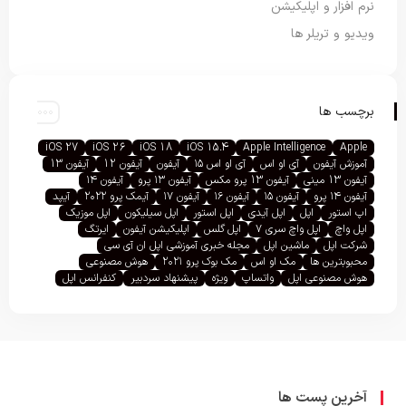
نرم افزار و اپلیکیشن
ویدیو و تریلر ها
برچسب ها
iOS 27
iOS 26
iOS 18
iOS 15.4
Apple Intelligence
Apple
آموزش آیفون
آی او اس
آی او اس ۱۵
آیفون
آیفون 12
آیفون 13
آیفون 13 مینی
آیفون 13 پرو مکس
آیفون ۱۳ پرو
آیفون ۱۴
آیفون ۱۴ پرو
آیفون ۱۵
آیفون ۱۶
آیفون ۱۷
آیمک پرو ۲۰۲۲
آیپد
اپ استور
اپل
اپل آیدی
اپل استور
اپل سیلیکون
اپل موزیک
اپل واچ
اپل واچ سری ۷
اپل گلس
اپلیکیشن آیفون
ایرتگ
شرکت اپل
ماشین اپل
مجله خبری آموزشی اپل ان آی سی
محبوبترین ها
مک او اس
مک بوک پرو ۲۰۲۱
هوش مصنوعی
هوش مصنوعی اپل
واتساپ
ویژه
پیشنهاد سردبیر
کنفرانس اپل
آخرین پست ها