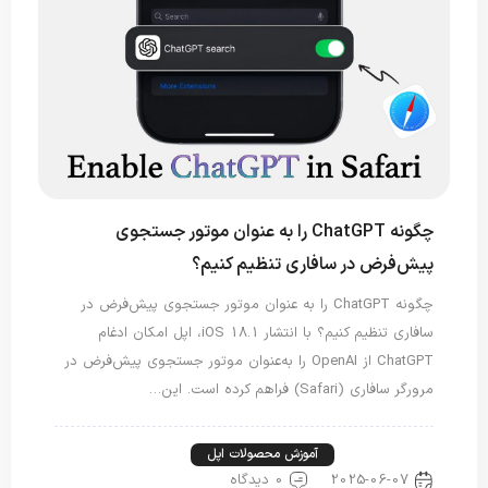
چگونه ChatGPT را به عنوان موتور جستجوی
پیش‌فرض در سافاری تنظیم کنیم؟
چگونه ChatGPT را به عنوان موتور جستجوی پیش‌فرض در
سافاری تنظیم کنیم؟ با انتشار iOS 18.1، اپل امکان ادغام
ChatGPT از OpenAI را به‌عنوان موتور جستجوی پیش‌فرض در
مرورگر سافاری (Safari) فراهم کرده است. این…
آموزش آیفون
آموزش محصولات اپل
2025-06-07
0 دیدگاه