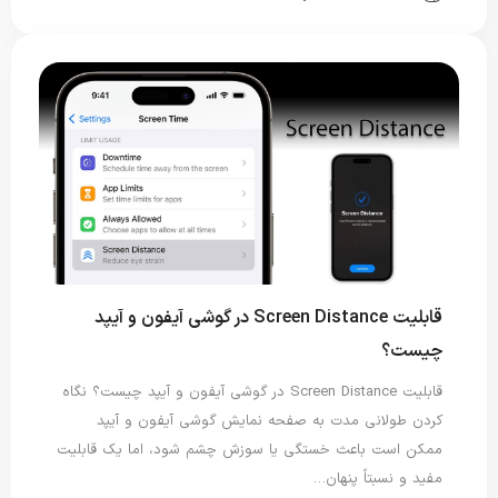
قابلیت Screen Distance در گوشی آیفون و آیپد
چیست؟
قابلیت Screen Distance در گوشی آیفون و آیپد چیست؟ نگاه
کردن طولانی مدت به صفحه نمایش گوشی آیفون و آیپد
ممکن است باعث خستگی یا سوزش چشم شود، اما یک قابلیت
مفید و نسبتاً پنهان…