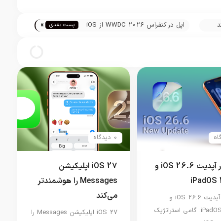
»
د
اپل در کنفراس WWDC 2026 از iOS
پست بعدی
27 و Siri AI رونمایی کرد
0 دیدگاه
انتشار آپدیت iOS 26.6 و
iOS 27 اپلیکیشن
iPadOS 
Messages را هوشمندتر
می‌کند
انتشار آپدیت iOS 26.6 و
iPadOS 26.6: گامی استراتژیک
iOS 27 اپلیکیشن Messages را