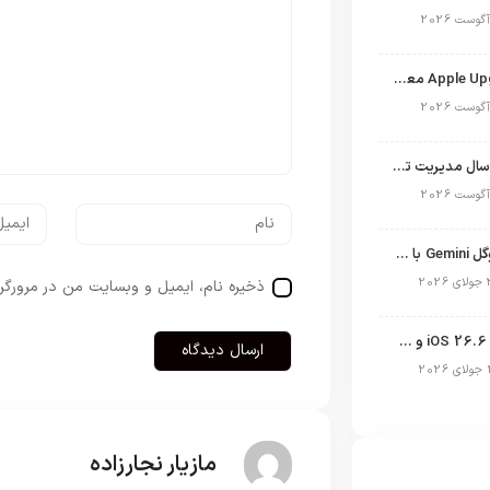
برنامه Apple Upgrade معرفی شد؛ شرایط اپل برای اجاره آیفون، آیپد، مک و اپل واچ
نگاهی به ۱۵ سال مدیریت تیم کوک در اپل
نسخه مک گوگل Gemini با قابلیت تحلیل صفحه و دستورات صوتی در به‌روزرسانی جدید
ذخیره نام، ایمیل و وبسایت من در مرورگر 
انتشار آپدیت iOS 26.6 و iPadOS 26.6
مازیار نجارزاده