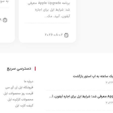
به سوی S
برنامه Apple Upgrade معرفی
شد؛ شرایط اپل برای اجاره
اخبا
آیفون، آیپد، مک…
8
اخبار آیپد
2026-08-02
دسترسی سریع
ک ساعته به اپ استور بازگشت
درباره ما
فروشگاه اپل اِن آی سی
قیمت روز محصولات اپل
برنامه Apple Upgrade معرفی شد؛ شرایط اپل برای اجاره آیفون، آیپد، مک و اپل واچ
محصولات کارکرده اپل
گیفت کارت اپل