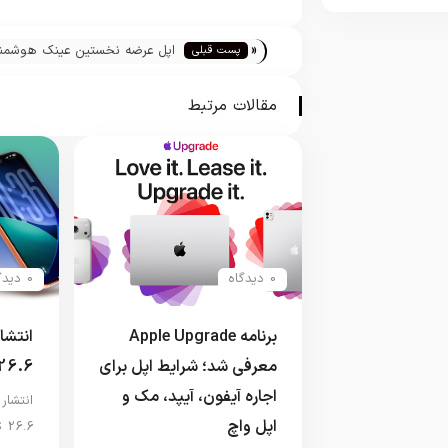
«
اپل عرضه نخستین عینک هوشمن
پست قبلی
خود را به اواخر ۲۰۲۷ موکول کرد
مقالات مرتبط
0 دیدگاه
0 دیدگاه
برنامه Apple Upgrade
معرفی شد؛ شرایط اپل برای
26.6
اجاره آیفون، آیپد، مک و
اپل واچ