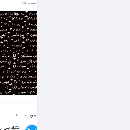
برچسب ها
pple Intelligence
Apple
OS 27
iOS 26
iOS 18
آی او اس
آی او اس ۱۵
آیفون 13
آیفون 13 مینی
آیفون 13 پرو مکس
آیفون ۱۳ پ
آیفون ۱۴
آیفون ۱۴ پرو
آیفون ۱۶
آیفون ۱۷
آیمک پ
اپ استور
اپل
اپل آیدی
اپل سیلیکون
اپل موزیک
اپل واچ سری ۷
اپل گلس
ایرتگ
شرکت اپل
ماشین
مجله خبری آموزشی اپل ان 
محبوبترین ها
مک او اس
مک بوک پرو ۲۰۲۱
هوش م
هوش مصنوعی اپل
واتسا
پیشنهاد سردبیر
کنفرانس 
آخرین پست ها