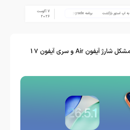
7 آگوست
ور بازگشت
برنامه Apple Upgrade معرفی شد؛ شرایط اپل برای اجاره آیفون، آیپد، مک و اپل واچ
2026
اپل iOS 26.5.1 را برای رفع مشکل شارژ آیفون Air و سری آیفون 17