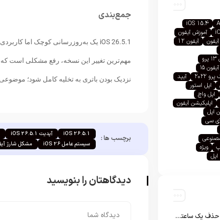
جمع‌بندی
iOS 15.4
A
i
آموزش آیفون
آیفون
آیفون 12
رو
مهم‌ترین تغییر این نسخه، رفع مشکلی است که
آیفون ۱۵
رو ۲۰۲۲
آیپد
نزدیک بودن باتری به تخلیه کامل شود؛ موضوعی که 
اپل استور
اپل واچ
اپلیکیشن آیفون
 اپل
آی سی
iOS 26.5.1
آپدیت iOS 26.5.1
آ
برچسب ها :
صنوعی
سیستم عامل iOS 26
مشکل شارژ آیف
پ
ویژه
اپل
دیدگاهتان را بنویسید
تلگرام پس از حذف یک ساعته به اپ استور بازگشت