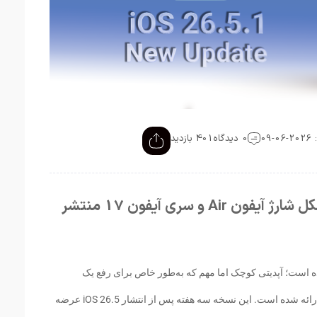
09
0 دیدگاه
401 بازدید
اپل iOS 26.5.1 را برای رفع مشکل شارژ آیفون Air و سری آیفون 17 منتشر
ید iOS 26.5.1 را منتشر کرده است؛ آپدیتی کوچک اما مهم که به‌طور خاص برای رفع یک
مشکل مرتبط با شارژ در برخی مدل‌های آیفون ارائه شده است. این نسخه سه هفته پس از انتشار iOS 26.5 عرضه