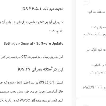
نحوه دریافت iOS 26.5.1
اعته به اپ
امه Apple Upgrade معرفی شد؛
دانلود کنند:
فون، آیپد، مک و
Settings > General > Software Update
 مدیریت تیم کوک در
این به‌روزرسانی به‌صورت OTA در دسترس قرار گرفته و نیازی به اتصال دستگاه به رایانه وجود ندارد.
نسخه مک گوگل Gemini با قابلیت
اپل در آستانه معرفی iOS 27
 صوتی در
کنفرانس توسعه‌دهندگان WWDC که در تاریخ ۸ ژوئن برگزار می‌شود، رونمایی شود.