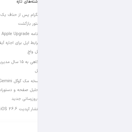
نوشته‌های تازه
تلگرام پس از حذف یک س
استور بازگشت
برن
شرایط اپل برای اجاره آی
اپل واچ
نگاهی به ۱۵ سال
اپل
تحلیل صفحه و دستورات
به‌روزرسانی جدید
انتشار آپدیت iOS 26.6 و iPadOS 26.6