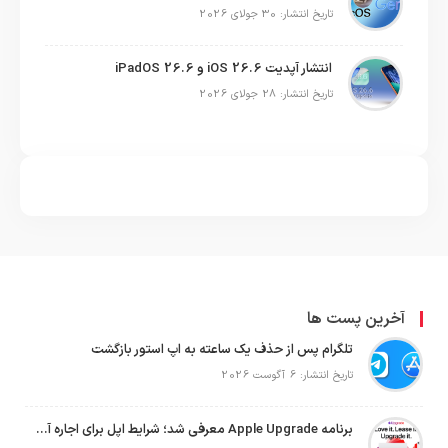
تاریخ انتشار: 30 جولای 2026
انتشار آپدیت iOS 26.6 و iPadOS 26.6
تاریخ انتشار: 28 جولای 2026
آخرین پست ها
تلگرام پس از حذف یک ساعته به اپ استور بازگشت
تاریخ انتشار: 6 آگوست 2026
برنامه Apple Upgrade معرفی شد؛ شرایط اپل برای اجاره آیفون، آیپد، مک و اپل واچ