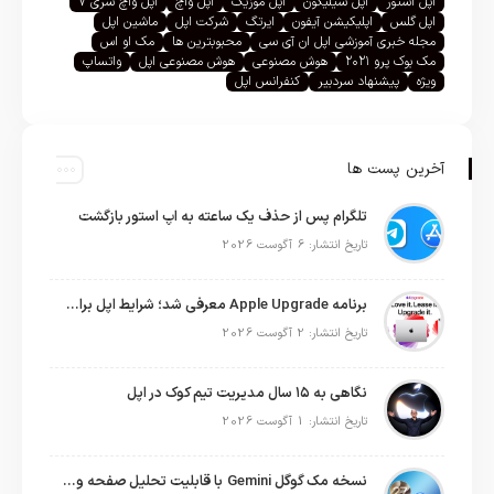
اپل استور
اپل سیلیکون
اپل موزیک
اپل واچ
اپل واچ سری ۷
اپل گلس
اپلیکیشن آیفون
ایرتگ
شرکت اپل
ماشین اپل
مجله خبری آموزشی اپل ان آی سی
محبوبترین ها
مک او اس
مک بوک پرو ۲۰۲۱
هوش مصنوعی
هوش مصنوعی اپل
واتساپ
ویژه
پیشنهاد سردبیر
کنفرانس اپل
آخرین پست ها
تلگرام پس از حذف یک ساعته به اپ استور بازگشت
تاریخ انتشار: 6 آگوست 2026
برنامه Apple Upgrade معرفی شد؛ شرایط اپل برای اجاره آیفون، آیپد، مک و اپل واچ
تاریخ انتشار: 2 آگوست 2026
نگاهی به ۱۵ سال مدیریت تیم کوک در اپل
تاریخ انتشار: 1 آگوست 2026
نسخه مک گوگل Gemini با قابلیت تحلیل صفحه و دستورات صوتی در به‌روزرسانی جدید