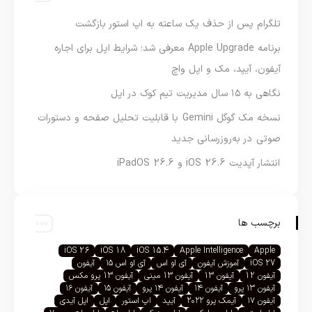
تلگرام پس از حذف یک ساعته به اپ استور بازگشت
برنامه Apple Upgrade معرفی شد؛ شرایط اپل برای اجاره
آیفون، آیپد، مک و اپل واچ
نگاهی به ۱۵ سال مدیریت تیم کوک در اپل
نسخه مک گوگل Gemini با قابلیت تحلیل صفحه و دستورات
صوتی در به‌روزرسانی جدید
انتشار آپدیت iOS 26.6 و iPadOS 26.6
برچسب ها
iOS 26
iOS 18
iOS 15.4
Apple Intelligence
Apple
iOS 27
آموزش آیفون
آی او اس
آی او اس ۱۵
آیفون
آیفون 12
آیفون 13
آیفون 13 مینی
آیفون 13 پرو مکس
آیفون ۱۳ پرو
آیفون ۱۴
آیفون ۱۴ پرو
آیفون ۱۵
آیفون ۱۶
آیفون ۱۷
آیمک پرو ۲۰۲۲
آیپد
اپ استور
اپل
اپل آیدی