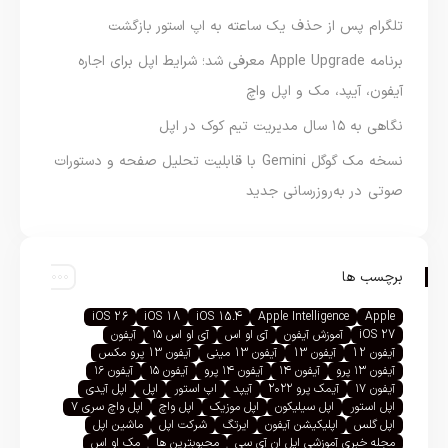
تلگرام پس از حذف یک ساعته به اپ استور بازگشت
برنامه Apple Upgrade معرفی شد؛ شرایط اپل برای اجاره
آیفون، آیپد، مک و اپل واچ
نگاهی به ۱۵ سال مدیریت تیم کوک در اپل
نسخه مک گوگل Gemini با قابلیت تحلیل صفحه و دستورات
صوتی در به‌روزرسانی جدید
برچسب ها
iOS 26
iOS 18
iOS 15.4
Apple Intelligence
Apple
iOS 27
آموزش آیفون
آی او اس
آی او اس ۱۵
آیفون
آیفون 12
آیفون 13
آیفون 13 مینی
آیفون 13 پرو مکس
آیفون ۱۳ پرو
آیفون ۱۴
آیفون ۱۴ پرو
آیفون ۱۵
آیفون ۱۶
آیفون ۱۷
آیمک پرو ۲۰۲۲
آیپد
اپ استور
اپل
اپل آیدی
اپل استور
اپل سیلیکون
اپل موزیک
اپل واچ
اپل واچ سری ۷
اپل گلس
اپلیکیشن آیفون
ایرتگ
شرکت اپل
ماشین اپل
مجله خبری آموزشی اپل ان آی سی
محبوبترین ها
مک او اس