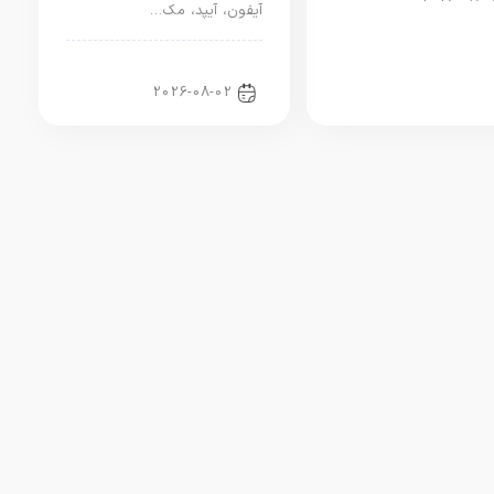
آیفون، آیپد، مک…
اخبار آیپد
2026-08-02