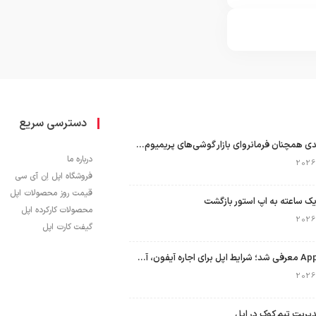
دسترسی سریع
اپل با سهم ۶۵ درصدی همچنان فرمانروای بازار گوشی‌های پریمیوم جهان است
درباره ما
فروشگاه اپل اِن آی سی
قیمت روز محصولات اپل
ک ساعته به اپ استور بازگشت
محصولات کارکرده اپل
گیفت کارت اپل
برنامه Apple Upgrade معرفی شد؛ شرایط اپل برای اجاره آیفون، آیپد، مک و اپل واچ