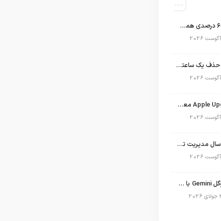
اپل با سهم ۶۵ درصدی همچنان فرمانروای بازار گوشی‌های پریمیوم جهان است
تلگرام پس از حذف یک ساعته به اپ استور بازگشت
برنامه Apple Upgrade معرفی شد؛ شرایط اپل برای اجاره آیفون، آیپد، مک و اپل واچ
نگاهی به ۱۵ سال مدیریت تیم کوک در اپل
نسخه مک گوگل Gemini با قابلیت تحلیل صفحه و دستورات صوتی در به‌روزرسانی جدید