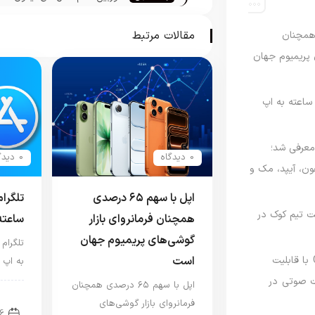
مجهز به سیستم استابلایزر سنسو
شیفت خواهند شد
مقالات مرتبط
رصدی همچنان
ی پریمیوم جهان
اعته به اپ
امه Apple Upgrade معرفی شد؛
0 دیدگاه
0 دیدگاه
فون، آیپد، مک و
اپل با سهم ۶۵ درصدی
تلگرا
 مدیریت تیم کوک در
همچنان فرمانروای بازار
ساعته
گوشی‌های پریمیوم جهان
تلگرام
نسخه مک گوگل Gemini با قابلیت
است
به اپ 
 صوتی در
اپل با سهم ۶۵ درصدی همچنان
اخب
فرمانروای بازار گوشی‌های
6