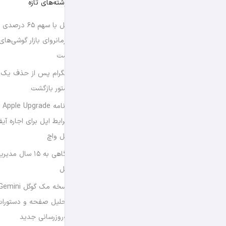
نوشته‌های تازه
اپل با سهم ۶۵ د
فرمانروای بازار گوشی‌ها
است
تلگرام پس از حذف یک س
استور بازگشت
برن
شرایط اپل برای اجاره آی
اپل واچ
نگاهی به ۱۵ سال
اپل
تحلیل صفحه و دستورات
به‌روزرسانی جدید