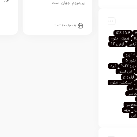
پریمیوم جهان است…
اخبار آیفون
2026-08-08
iOS 15.4
A
i
آموزش آیفون
آیفون
آیفون 12
رو
آیفون ۱۵
رو ۲۰۲۲
آیپد
اپل استور
اپل واچ
اپلیکیشن آیفون
 اپل
آی سی
صنوعی
پ
ویژه
اپل