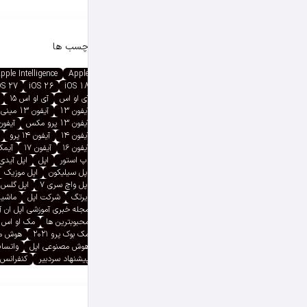
برچسب ها
pple Intelligence
Apple
OS 27
iOS 26
iOS 18
آی او اس
آی او اس ۱۵
آیفون 13
آیفون 13 مینی
آیفون 13 پرو مکس
آیفون ۱۳ پ
آیفون ۱۴
آیفون ۱۴ پرو
آیفون ۱۶
آیفون ۱۷
آیمک پ
اپ استور
اپل
اپل آیدی
اپل سیلیکون
اپل موزیک
اپل واچ سری ۷
اپل گلس
ایرتگ
شرکت اپل
ماشین
مجله خبری آموزشی اپل ان 
محبوبترین ها
مک او اس
مک بوک پرو ۲۰۲۱
هوش م
هوش مصنوعی اپل
واتسا
پیشنهاد سردبیر
کنفرانس 