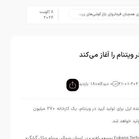
8 آگوست
تلگرام پس از حذف یک ساعته به اپ اس
2026
یتنام را آغاز می‌کند
0 دیدگاه
180 بازدید
به نقل از خبرگزاری رویترز، فاکس کان تأمین‌کننده اپل برای تولید آیپد در ویتنام، یک کارخانه 270 میلیون
ولید خواهد شد.
کارخانه جدید تولید آیپد و مک بوک توسط Fukang Technology توسعه یافته و در استان شمالی ویتنام «باک گیانگ»