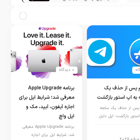
ر
فیس و ویجت‌های جدید را عرضه
میکند
0 دیدگاه
م پس از حذف یک
برنامه Apple Upgrade
 به اپ استور بازگشت
معرفی شد؛ شرایط اپل برای
اجاره آیفون، آیپد، مک و
 پس از حذف یک ساعته
اپل واچ
استور بازگشت؛ اپل دلیل…
برنامه Apple Upgrade معرفی
ار دنیای اپل
شد؛ شرایط اپل برای اجاره
2026-08-0