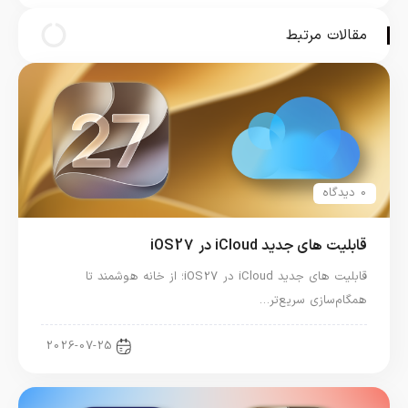
ای منتشر شد
مقالات مرتبط
0 دیدگاه
قابلیت های جدید iCloud در iOS27
قابلیت های جدید iCloud در iOS27؛ از خانه هوشمند تا
همگام‌سازی سریع‌تر…
آموزش آیفون
2026-07-25