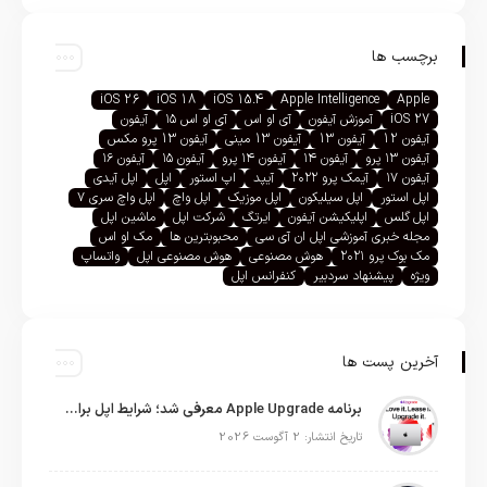
برچسب ها
iOS 26
iOS 18
iOS 15.4
Apple Intelligence
Apple
iOS 27
آموزش آیفون
آی او اس
آی او اس ۱۵
آیفون
آیفون 12
آیفون 13
آیفون 13 مینی
آیفون 13 پرو مکس
آیفون ۱۳ پرو
آیفون ۱۴
آیفون ۱۴ پرو
آیفون ۱۵
آیفون ۱۶
آیفون ۱۷
آیمک پرو ۲۰۲۲
آیپد
اپ استور
اپل
اپل آیدی
اپل استور
اپل سیلیکون
اپل موزیک
اپل واچ
اپل واچ سری ۷
اپل گلس
اپلیکیشن آیفون
ایرتگ
شرکت اپل
ماشین اپل
مجله خبری آموزشی اپل ان آی سی
محبوبترین ها
مک او اس
مک بوک پرو ۲۰۲۱
هوش مصنوعی
هوش مصنوعی اپل
واتساپ
ویژه
پیشنهاد سردبیر
کنفرانس اپل
آخرین پست ها
برنامه Apple Upgrade معرفی شد؛ شرایط اپل برای اجاره آیفون، آیپد، مک و اپل واچ
تاریخ انتشار: 2 آگوست 2026