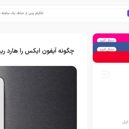
تلگرام پس از حذف یک ساعته به اپ است
دنبال کنید
چگونه آيفون ایکس را هارد ر
دنبال کنید
اپل