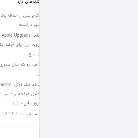
نوشته‌های تازه
تلگرام پس از حذف یک س
استور بازگشت
برن
شرایط اپل برای اجاره آی
اپل واچ
نگاهی به ۱۵ سال
اپل
تحلیل صفحه و دستورات
به‌روزرسانی جدید
انتشار آپدیت iOS 26.6 و iPadOS 26.6