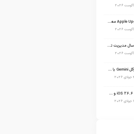
برنامه Apple Upgrade معرفی شد؛ شرایط اپل برای اجاره آیفون، آیپد، مک و اپل واچ
نگاهی به ۱۵ سال مدیریت تیم کوک در اپل
نسخه مک گوگل Gemini با قابلیت تحلیل صفحه و دستورات صوتی در به‌روزرسانی جدید
انتشار آپدیت iOS 26.6 و iPadOS 26.6