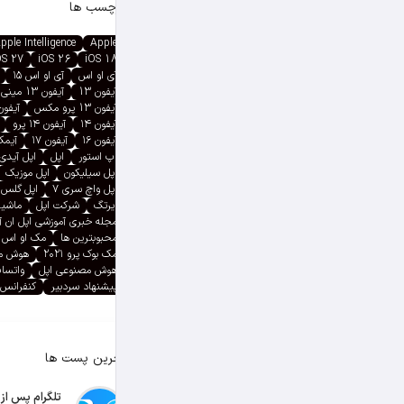
برچسب ها
pple Intelligence
Apple
OS 27
iOS 26
iOS 18
آی او اس
آی او اس ۱۵
آیفون 13
آیفون 13 مینی
آیفون 13 پرو مکس
آیفون ۱۳ پ
آیفون ۱۴
آیفون ۱۴ پرو
آیفون ۱۶
آیفون ۱۷
آیمک پ
اپ استور
اپل
اپل آیدی
اپل سیلیکون
اپل موزیک
اپل واچ سری ۷
اپل گلس
ایرتگ
شرکت اپل
ماشین
مجله خبری آموزشی اپل ان 
محبوبترین ها
مک او اس
مک بوک پرو ۲۰۲۱
هوش م
هوش مصنوعی اپل
واتسا
پیشنهاد سردبیر
کنفرانس 
آخرین پست ها