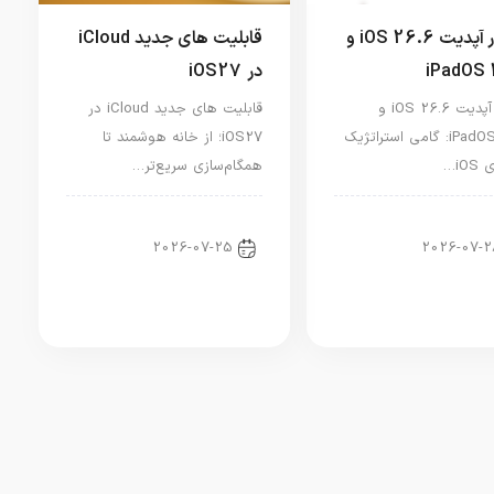
انتشار آپدیت iOS 26.6 و
قابلیت های جدید iCloud
iPadOS 
در iOS27
انتشار آپدیت iOS 26.6 و
قابلیت های جدید iCloud در
iPadOS 26.6: گامی استراتژیک
iOS27؛ از خانه هوشمند تا
iO…
همگام‌سازی سریع‌تر…
ر آیپد
آموزش آیفون
2026-07-25
2026-07-2