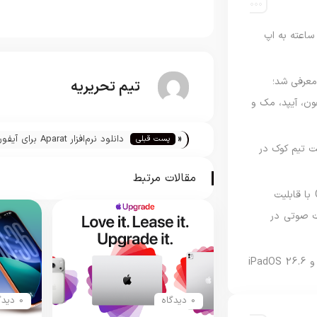
اعته به اپ
امه Apple Upgrade معرفی شد؛
تیم تحریریه
فون، آیپد، مک و
«
دانلود نرم‌افزار Aparat برای آ
پست قبلی
 مدیریت تیم کوک در
آیپاد و آیپد
مقالات مرتبط
نسخه مک گوگل Gemini با قابلیت
 صوتی در
0 دیدگاه
0 دیدگاه