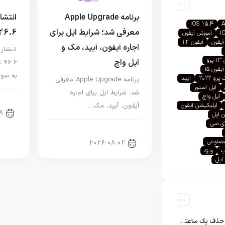
برنامه Apple Upgrade
iOS 15.4
A
معرفی شد؛ شرایط اپل برای
26.6
i
آموزش آیفون
آیفون
آیفون 12
اجاره آیفون، آیپد، مک و
رو
اپل واچ
آیفون ۱۵
به سوی S
رو ۲۰۲۲
آیپد
برنامه Apple Upgrade معرفی
اپل استور
شد؛ شرایط اپل برای اجاره
اپل واچ
اخبا
اپلیکیشن آیفون
آیفون، آیپد، مک…
8
 اپل
آی سی
اخبار آیپد
صنوعی
2026-08-02
پ
ویژه
اپل
تلگرام پس از حذف یک ساعته به اپ استور بازگشت