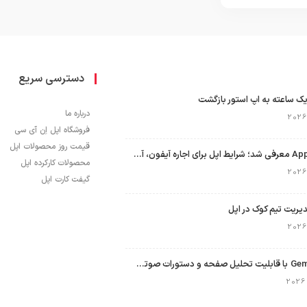
دسترسی سریع
ک ساعته به اپ استور بازگشت
درباره ما
فروشگاه اپل اِن آی سی
قیمت روز محصولات اپل
برنامه Apple Upgrade معرفی شد؛ شرایط اپل برای اجاره آیفون، آیپد، مک و اپل واچ
محصولات کارکرده اپل
گیفت کارت اپل
نسخه مک گوگل Gemini با قابلیت تحلیل صفحه و دستورات صوتی در به‌روزرسانی جدید