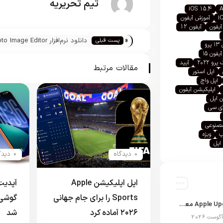
تیم تحریریه
iOS 15.4
A
i
آموزش آیفون
آیفون
آیفون 12
«
دانلود نرم‌افزار  Image Editor
پست قبلی
رو
Pixelstyle برای مک
آیفون ۱۵
رو ۲۰۲۲
آیپد
مقالات مرتبط
اپل استور
اپل واچ
اپلیکیشن آیفون
 اپل
آی سی
صنوعی
پ
ویژه
اپل
0 دیدگاه
0 دیدگاه
اپل اپلیکیشن Apple
Sports را برای جام جهانی
گوشی 
برنامه Apple Upgrade معرفی شد؛ شرایط اپل برای اجاره آیفون، آیپد، مک و اپل واچ
۲۰۲۶ آماده کرد
شد