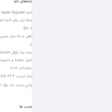
نوشته‌های تازه
برن
شرایط اپل برای اجاره آی
اپل واچ
نگاهی به ۱۵ سال
اپل
تحلیل صفحه و دستورات
به‌روزرسانی جدید
انتشار آپدیت iOS 26.6 و iPadOS 26.6
طراحی جدید مک بوک او
برچسب ها