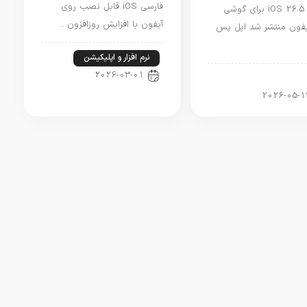
فارسی iOS قابل نصب روی
آپدیت iOS 26.5 برای گوشی
آیفون با افزایش روزافزون…
فون منتشر شد اپل پس
نرم افزار و اپلیکیشن
2026-03-01
ار آیفون
2026-05-1