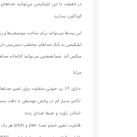
در حقیقت با این اپلیکیشن می‌توانید صداهای م
گوناگون بسازید.
این بیت‌ها می‌توانند برای ساخت موسیقی‌ها و ری
اپلیکیشن به بانک صداهای مختلفی دسترسی دارد 
میکس کند. شما همچنین می‌توانید کتابخانه صداهای
مزایا
-دارای 16 پد صوتی متفاوت برای تغییر صداهای گوناگون؛ با قابلیت پشتیبانی کامل از نمایشگر مالتی تاچ
-تأخیر بسیار کم در پخش موسیقی با دقت بسیار 
-امکان رکورد و ضبط صدای زنده
-قابلیت تغییر حجم صدا، pan و pitch هر یک از نمونه‌های وارد شده