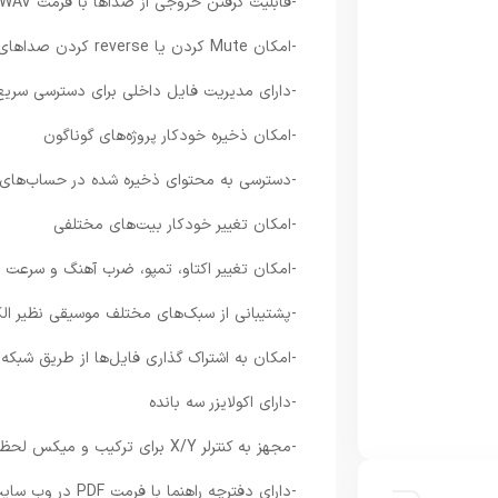
-قابلیت گرفتن خروجی از صداها با فرمت WAV
-امکان Mute کردن یا reverse کردن صداهای مختلف
-دارای مدیریت فایل داخلی برای دسترسی سری
-امکان ذخیره خودکار پروژه‌های گوناگون
-دسترسی به محتوای ذخیره شده در حساب‌های ک
-امکان تغییر خودکار بیت‌های مختلفی
-امکان تغییر اکتاو، تمپو، ضرب آهنگ و سرعت 
-پشتیبانی از سبک‌های مختلف موسیقی نظیر الک
-امکان به اشتراک گذاری فایل‌ها از طریق شبکه
-دارای اکولایزر سه بانده
-مجهز به کنترلر X/Y برای ترکیب و میکس لحظه ای صداها
-دارای دفترچه راهنما با فرمت PDF در وب سایت رسمی