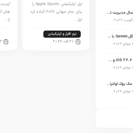
اپل اپلیکیشن Apple Sports را
برای جام جهانی ۲۰۲۶ آماده کرد
های آی
نگاهی به ۱۵ سال مدیریت تیم کوک در اپل
اپل…
از…
نرم افزار و اپلیکیشن
اخب
نسخه مک گوگل Gemini با قابلیت تحلیل صفحه و دستورات صوتی در به‌روزرسانی جدید
3
2026-05-21
انتشار آپدیت iOS 26.6 و iPadOS 26.6
طراحی جدید مک بوک اولترا فاش شد