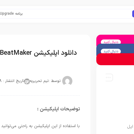
برنامه Apple Upgrade معرفی شد؛ شرایط اپل برای اجاره آیفون، آیپد، مک و اپل واچ
دنبال کنید
دانلود اپلیکیشن BeatMaker برای آیفون، آیپاد و آیپد
دنبال کنید
توسط :
تیم تحریریه
تاریخ انتشار : 2018-01-16
توضیحات اپلیکیشن :
با استفاده از این اپلیکیشن به راحتی می‌توان
اپل