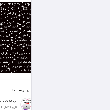
pple Intelligence
Apple
OS 27
iOS 26
iOS 18
آی او اس
آی او اس ۱۵
آیفون 13
آیفون 13 مینی
آیفون 13 پرو مکس
آیفون ۱۳ پ
آیفون ۱۴
آیفون ۱۴ پرو
آیفون ۱۶
آیفون ۱۷
آیمک پ
اپ استور
اپل
اپل آیدی
اپل سیلیکون
اپل موزیک
اپل واچ سری ۷
اپل گلس
ایرتگ
شرکت اپل
ماشین
مجله خبری آموزشی اپل ان 
محبوبترین ها
مک او اس
مک بوک پرو ۲۰۲۱
هوش م
هوش مصنوعی اپل
واتسا
پیشنهاد سردبیر
کنفرانس 
آخرین پست ها
تاریخ انتشار: 2 آگوست 2026