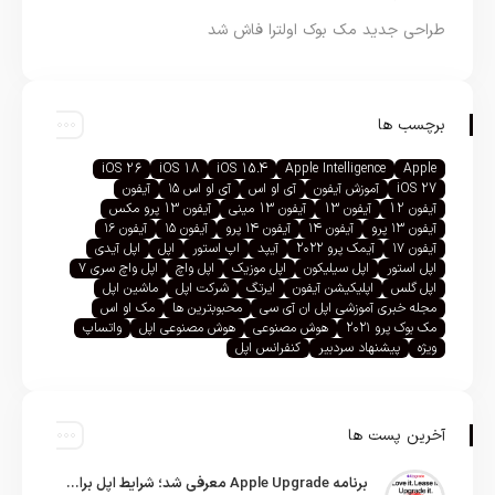
طراحی جدید مک بوک اولترا فاش شد
برچسب ها
iOS 26
iOS 18
iOS 15.4
Apple Intelligence
Apple
iOS 27
آموزش آیفون
آی او اس
آی او اس ۱۵
آیفون
آیفون 12
آیفون 13
آیفون 13 مینی
آیفون 13 پرو مکس
آیفون ۱۳ پرو
آیفون ۱۴
آیفون ۱۴ پرو
آیفون ۱۵
آیفون ۱۶
آیفون ۱۷
آیمک پرو ۲۰۲۲
آیپد
اپ استور
اپل
اپل آیدی
اپل استور
اپل سیلیکون
اپل موزیک
اپل واچ
اپل واچ سری ۷
اپل گلس
اپلیکیشن آیفون
ایرتگ
شرکت اپل
ماشین اپل
مجله خبری آموزشی اپل ان آی سی
محبوبترین ها
مک او اس
مک بوک پرو ۲۰۲۱
هوش مصنوعی
هوش مصنوعی اپل
واتساپ
ویژه
پیشنهاد سردبیر
کنفرانس اپل
آخرین پست ها
برنامه Apple Upgrade معرفی شد؛ شرایط اپل برای اجاره آیفون، آیپد، مک و اپل واچ