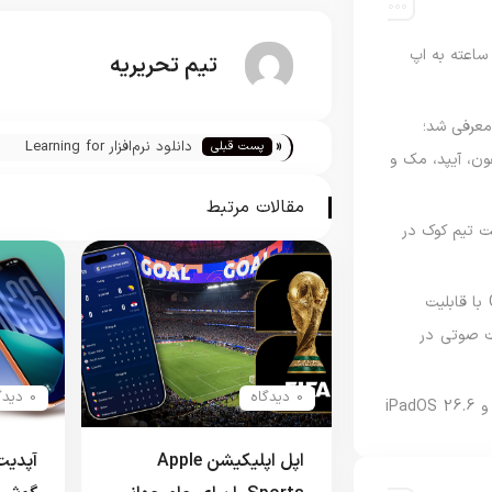
اعته به اپ
تیم تحریریه
امه Apple Upgrade معرفی شد؛
«
دانلود نرم‌افزار Learning for
پست قبلی
فون، آیپد، مک و
Dreamweaver CS6 برای آي
و آيپد
مقالات مرتبط
 مدیریت تیم کوک در
نسخه مک گوگل Gemini با قابلیت
 صوتی در
0 دیدگاه
0 دیدگاه
اپل اپلیکیشن Apple