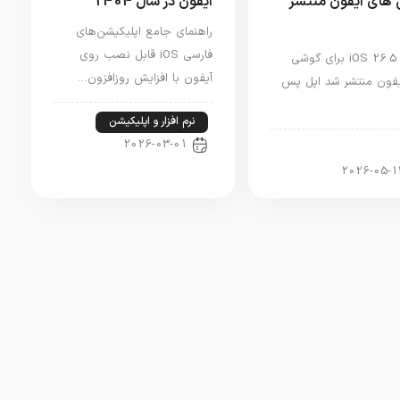
های آیفون منتشر
آیفون در سال 1404
راهنمای جامع اپلیکیشن‌های
فارسی iOS قابل نصب روی
آپدیت iOS 26.5 برای گوشی
آیفون با افزایش روزافزون…
فون منتشر شد اپل پس
نرم افزار و اپلیکیشن
2026-03-01
ار آیفون
2026-05-1