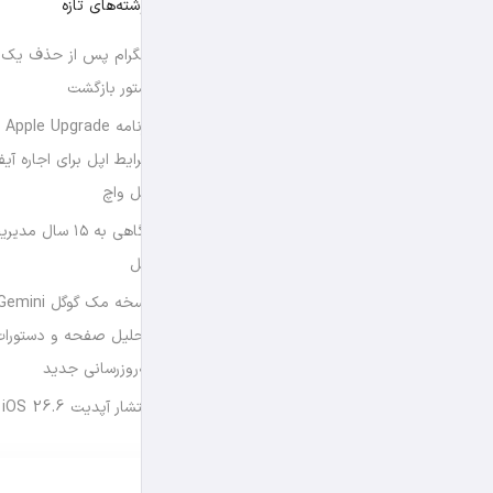
نوشته‌های تازه
تلگرام پس از حذف یک س
استور بازگشت
برن
شرایط اپل برای اجاره آی
اپل واچ
نگاهی به ۱۵ سال
اپل
تحلیل صفحه و دستورات
به‌روزرسانی جدید
انتشار آپدیت iOS 26.6 و iPadOS 26.6