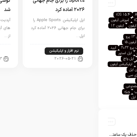
Sports را برای جام جهانی
گوشی 
۲۰۲۶ آماده کرد
شد
iOS 15.4
A
اپل اپلیکیشن Apple Sports را
i
آموزش آیفون
آیفون
آیفون 12
برای جام جهانی ۲۰۲۶ آماده کرد
های آی
اپل…
از…
رو
آیفون ۱۵
رو ۲۰۲۲
آیپد
نرم افزار و اپلیکیشن
اخب
اپل استور
3
2026-05-21
اپل واچ
اپلیکیشن آیفون
 اپل
آی سی
صنوعی
پ
ویژه
اپل
تلگرام پس از حذف یک ساعته به اپ استور بازگشت