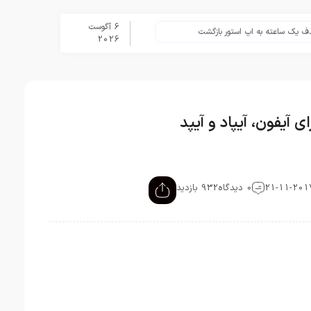
6 آگوست
ساعته به اپ استور بازگشت
برنامه Apple Upgrade معرفی شد؛ شرایط اپل برای اجاره آیفون، آیپد، مک و اپل واچ
2026
ی آيفون، آیپاد و آيپد
0 دیدگاه
932 بازدید