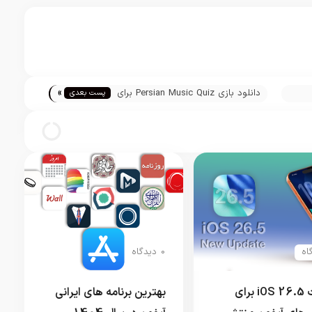
»
دانلود بازی Persian Music Quiz برای
پست بعدی
فون، آیپاد
آيفون، آیپاد و آيپد
0 دیدگاه
آپدیت iOS 26.5 برای
بهترین برنامه های ایرانی