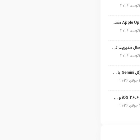
برنامه Apple Upgrade معرفی شد؛ شرایط اپل برای اجاره آیفون، آیپد، مک و اپل واچ
نگاهی به ۱۵ سال مدیریت تیم کوک در اپل
نسخه مک گوگل Gemini با قابلیت تحلیل صفحه و دستورات صوتی در به‌روزرسانی جدید
انتشار آپدیت iOS 26.6 و iPadOS 26.6