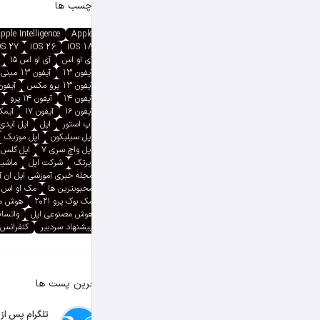
برچسب ها
pple Intelligence
Apple
OS 27
iOS 26
iOS 18
آی او اس
آی او اس ۱۵
آیفون 13
آیفون 13 مینی
آیفون 13 پرو مکس
آیفون ۱۳ پ
آیفون ۱۴
آیفون ۱۴ پرو
آیفون ۱۶
آیفون ۱۷
آیمک پ
اپ استور
اپل
اپل آیدی
اپل سیلیکون
اپل موزیک
اپل واچ سری ۷
اپل گلس
ایرتگ
شرکت اپل
ماشین
مجله خبری آموزشی اپل ان 
محبوبترین ها
مک او اس
مک بوک پرو ۲۰۲۱
هوش م
هوش مصنوعی اپل
واتسا
پیشنهاد سردبیر
کنفرانس 
آخرین پست ها