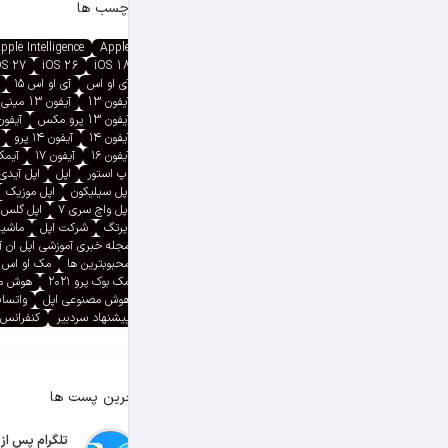
برچسب ها
pple Intelligence
Apple
OS 27
iOS 26
iOS 18
آی او اس
آی او اس ۱۵
آیفون 13
آیفون 13 مینی
آیفون 13 پرو مکس
آیفون ۱۳ پ
آیفون ۱۴
آیفون ۱۴ پرو
آیفون ۱۶
آیفون ۱۷
آیمک پ
اپ استور
اپل
اپل آیدی
اپل سیلیکون
اپل موزیک
اپل واچ سری ۷
اپل گلس
ایرتگ
شرکت اپل
ماشین
مجله خبری آموزشی اپل ان 
محبوبترین ها
مک او اس
مک بوک پرو ۲۰۲۱
هوش م
هوش مصنوعی اپل
واتسا
پیشنهاد سردبیر
کنفرانس 
آخرین پست ها