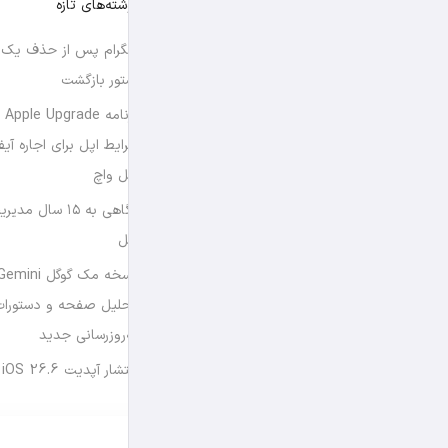
نوشته‌های تازه
تلگرام پس از حذف یک س
استور بازگشت
برن
شرایط اپل برای اجاره آی
اپل واچ
نگاهی به ۱۵ سال
اپل
تحلیل صفحه و دستورات
به‌روزرسانی جدید
انتشار آپدیت iOS 26.6 و iPadOS 26.6