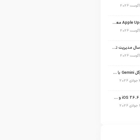
برنامه Apple Upgrade معرفی شد؛ شرایط اپل برای اجاره آیفون، آیپد، مک و اپل واچ
نگاهی به ۱۵ سال مدیریت تیم کوک در اپل
نسخه مک گوگل Gemini با قابلیت تحلیل صفحه و دستورات صوتی در به‌روزرسانی جدید
انتشار آپدیت iOS 26.6 و iPadOS 26.6