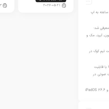
3
2026-05-21
اعته به اپ
امه Apple Upgrade معرفی شد؛
فون، آیپد، مک و
 مدیریت تیم کوک در
نسخه مک گوگل Gemini با قابلیت
 صوتی در