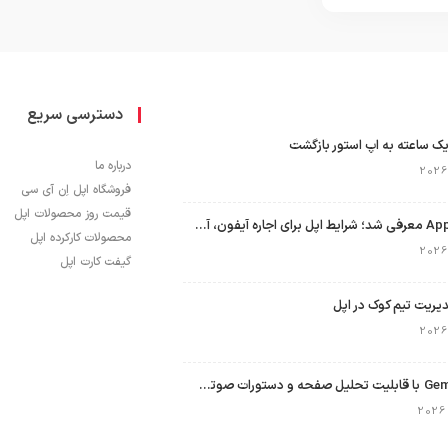
دسترسی سریع
ک ساعته به اپ استور بازگشت
درباره ما
فروشگاه اپل اِن آی سی
قیمت روز محصولات اپل
برنامه Apple Upgrade معرفی شد؛ شرایط اپل برای اجاره آیفون، آیپد، مک و اپل واچ
محصولات کارکرده اپل
گیفت کارت اپل
نسخه مک گوگل Gemini با قابلیت تحلیل صفحه و دستورات صوتی در به‌روزرسانی جدید