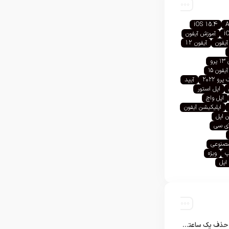
iOS 15.4
A
i
آموزش آیفون
آیفون
آیفون 12
رو
آیفون ۱۵
رو ۲۰۲۲
آیپد
اپل استور
اپل واچ
اپلیکیشن آیفون
 اپل
آی سی
صنوعی
پ
ویژه
اپل
تلگرام پس از حذف یک ساعته به اپ استور بازگشت