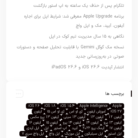
تلگرام پس از حذف یک ساعته به اپ استور بازگشت
برنامه Apple Upgrade معرفی شد؛ شرایط اپل برای اجاره
آیفون، آیپد، مک و اپل واچ
نگاهی به ۱۵ سال مدیریت تیم کوک در اپل
نسخه مک گوگل Gemini با قابلیت تحلیل صفحه و دستورات
صوتی در به‌روزرسانی جدید
انتشار آپدیت iOS 26.6 و iPadOS 26.6
برچسب ها
iOS 26
iOS 18
iOS 15.4
Apple Intelligence
Apple
iOS 27
آموزش آیفون
آی او اس
آی او اس ۱۵
آیفون
آیفون 12
آیفون 13
آیفون 13 مینی
آیفون 13 پرو مکس
آیفون ۱۳ پرو
آیفون ۱۴
آیفون ۱۴ پرو
آیفون ۱۵
آیفون ۱۶
آیفون ۱۷
آیمک پرو ۲۰۲۲
آیپد
اپ استور
اپل
اپل آیدی
اپل استور
اپل سیلیکون
اپل موزیک
اپل واچ
اپل واچ سری ۷