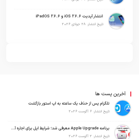
انتشار آپدیت iOS 26.6 و iPadOS 26.6
تاریخ انتشار: 28 جولای 2026
آخرین پست ها
تلگرام پس از حذف یک ساعته به اپ استور بازگشت
تاریخ انتشار: 6 آگوست 2026
برنامه Apple Upgrade معرفی شد؛ شرایط اپل برای اجاره آیفون، آیپد، مک و اپل واچ
تاریخ انتشار: 2 آگوست 2026