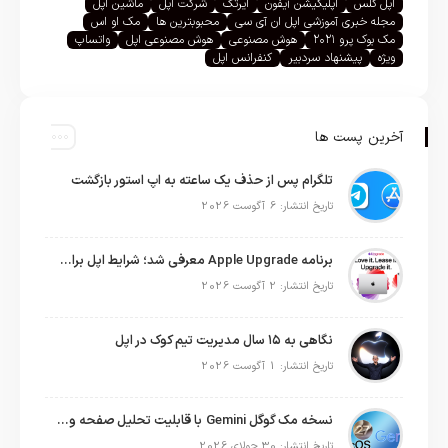
اپل گلس
اپلیکیشن آیفون
ایرتگ
شرکت اپل
ماشین اپل
مجله خبری آموزشی اپل ان آی سی
محبوبترین ها
مک او اس
مک بوک پرو ۲۰۲۱
هوش مصنوعی
هوش مصنوعی اپل
واتساپ
ویژه
پیشنهاد سردبیر
کنفرانس اپل
آخرین پست ها
تلگرام پس از حذف یک ساعته به اپ استور بازگشت
تاریخ انتشار: 6 آگوست 2026
برنامه Apple Upgrade معرفی شد؛ شرایط اپل برای اجاره آیفون، آیپد، مک و اپل واچ
تاریخ انتشار: 2 آگوست 2026
نگاهی به ۱۵ سال مدیریت تیم کوک در اپل
تاریخ انتشار: 1 آگوست 2026
نسخه مک گوگل Gemini با قابلیت تحلیل صفحه و دستورات صوتی در به‌روزرسانی جدید
تاریخ انتشار: 30 جولای 2026