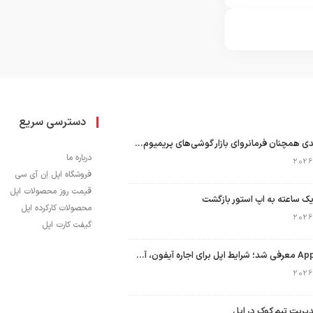
دسترسی سریع
اپل با سهم ۶۵ درصدی همچنان فرمانروای بازار گوشی‌های پریمیوم جهان است
درباره ما
فروشگاه اپل اِن آی سی
قیمت روز محصولات اپل
ک ساعته به اپ استور بازگشت
محصولات کارکرده اپل
گیفت کارت اپل
برنامه Apple Upgrade معرفی شد؛ شرایط اپل برای اجاره آیفون، آیپد، مک و اپل واچ