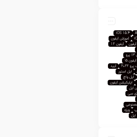
iOS 15.4
A
i
آموزش آیفون
آیفون
آیفون 12
رو
آیفون ۱۵
رو ۲۰۲۲
آیپد
اپل استور
اپل واچ
اپلیکیشن آیفون
 اپل
آی سی
صنوعی
پ
ویژه
اپل