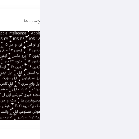
برچسب ها
pple Intelligence
Apple
OS 27
iOS 26
iOS 18
آی او اس
آی او اس ۱۵
آیفون 13
آیفون 13 مینی
آیفون 13 پرو مکس
آیفون ۱۳ پ
آیفون ۱۴
آیفون ۱۴ پرو
آیفون ۱۶
آیفون ۱۷
آیمک پ
اپ استور
اپل
اپل آیدی
اپل سیلیکون
اپل موزیک
اپل واچ سری ۷
اپل گلس
ایرتگ
شرکت اپل
ماشین
مجله خبری آموزشی اپل ان 
محبوبترین ها
مک او اس
مک بوک پرو ۲۰۲۱
هوش م
هوش مصنوعی اپل
واتسا
پیشنهاد سردبیر
کنفرانس 