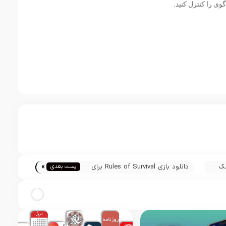
ی را کنترل کنید.
»
مک
دانلود بازی Rules of Survival برای
پست بعدی
آيفون، آیپاد و آيپد