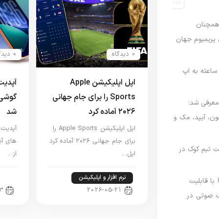
رصدی همچنان
ی پریمیوم جهان
0 دیدگاه
0 دیدگاه
اعته به اپ
اپل اپلیکیشن Apple
Sports را برای جام جهانی
گوشی 
امه Apple Upgrade معرفی شد؛
۲۰۲۶ آماده کرد
شد
فون، آیپد، مک و
اپل اپلیکیشن Apple Sports را
برای جام جهانی ۲۰۲۶ آماده کرد
های آی
 مدیریت تیم کوک در
اپل…
از…
نرم افزار و اپلیکیشن
اخب
نسخه مک گوگل Gemini با قابلیت
3
2026-05-21
 صوتی در