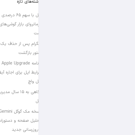
نوشته‌های تازه
اپل با سهم ۶۵ د
فرمانروای بازار گوشی‌ها
است
تلگرام پس از حذف یک س
استور بازگشت
برن
شرایط اپل برای اجاره آی
اپل واچ
نگاهی به ۱۵ سال
اپل
تحلیل صفحه و دستورات
به‌روزرسانی جدید