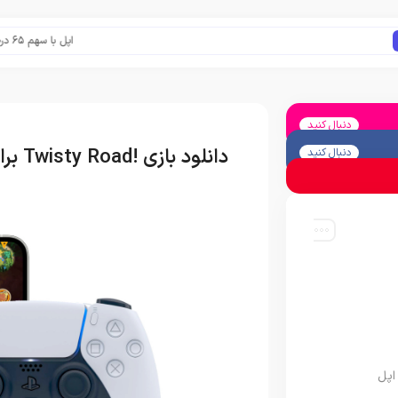
اپل با سهم ۶۵ درصدی همچنان فرمانروای بازار گوشی‌های پریمیوم جهان است
دنبال کنید
دانلود بازی !Twisty Road برای آیفون، آیپاد و آیپد
دنبال کنید
اپل