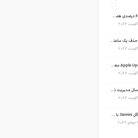
اپل با سهم ۶۵ درصدی همچنان فرمانروای بازار گوشی‌های پریمیوم جهان است
تلگرام پس از حذف یک ساعته به اپ استور بازگشت
برنامه Apple Upgrade معرفی شد؛ شرایط اپل برای اجاره آیفون، آیپد، مک و اپل واچ
نگاهی به ۱۵ سال مدیریت تیم کوک در اپل
نسخه مک گوگل Gemini با قابلیت تحلیل صفحه و دستورات صوتی در به‌روزرسانی جدید