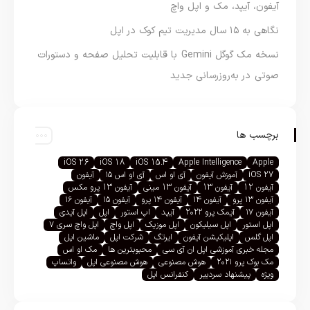
آیفون، آیپد، مک و اپل واچ
نگاهی به ۱۵ سال مدیریت تیم کوک در اپل
نسخه مک گوگل Gemini با قابلیت تحلیل صفحه و دستورات
صوتی در به‌روزرسانی جدید
برچسب ها
iOS 26
iOS 18
iOS 15.4
Apple Intelligence
Apple
iOS 27
آموزش آیفون
آی او اس
آی او اس ۱۵
آیفون
آیفون 12
آیفون 13
آیفون 13 مینی
آیفون 13 پرو مکس
آیفون ۱۳ پرو
آیفون ۱۴
آیفون ۱۴ پرو
آیفون ۱۵
آیفون ۱۶
آیفون ۱۷
آیمک پرو ۲۰۲۲
آیپد
اپ استور
اپل
اپل آیدی
اپل استور
اپل سیلیکون
اپل موزیک
اپل واچ
اپل واچ سری ۷
اپل گلس
اپلیکیشن آیفون
ایرتگ
شرکت اپل
ماشین اپل
مجله خبری آموزشی اپل ان آی سی
محبوبترین ها
مک او اس
مک بوک پرو ۲۰۲۱
هوش مصنوعی
هوش مصنوعی اپل
واتساپ
ویژه
پیشنهاد سردبیر
کنفرانس اپل