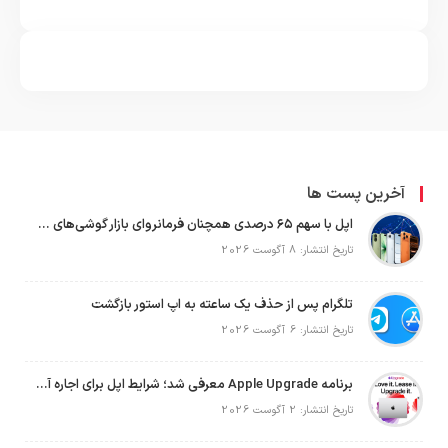
آخرین پست ها
اپل با سهم ۶۵ درصدی همچنان فرمانروای بازار گوشی‌های پریمیوم جهان است
تاریخ انتشار: 8 آگوست 2026
تلگرام پس از حذف یک ساعته به اپ استور بازگشت
تاریخ انتشار: 6 آگوست 2026
برنامه Apple Upgrade معرفی شد؛ شرایط اپل برای اجاره آیفون، آیپد، مک و اپل واچ
تاریخ انتشار: 2 آگوست 2026