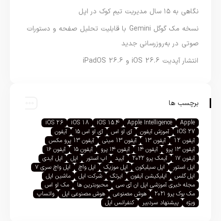
نگاهی به ۱۵ سال مدیریت تیم کوک در اپل
نسخه مک گوگل Gemini با قابلیت تحلیل صفحه و دستورات
صوتی در به‌روزرسانی جدید
انتشار آپدیت iOS 26.6 و iPadOS 26.6
برچسب ها
iOS 26
iOS 18
iOS 15.4
Apple Intelligence
Apple
iOS 27
آموزش آیفون
آی او اس
آی او اس ۱۵
آیفون
آیفون 12
آیفون 13
آیفون 13 مینی
آیفون 13 پرو مکس
آیفون ۱۳ پرو
آیفون ۱۴
آیفون ۱۴ پرو
آیفون ۱۵
آیفون ۱۶
آیفون ۱۷
آیمک پرو ۲۰۲۲
آیپد
اپ استور
اپل
اپل آیدی
اپل استور
اپل سیلیکون
اپل موزیک
اپل واچ
اپل واچ سری ۷
اپل گلس
اپلیکیشن آیفون
ایرتگ
شرکت اپل
ماشین اپل
مجله خبری آموزشی اپل ان آی سی
محبوبترین ها
مک او اس
مک بوک پرو ۲۰۲۱
هوش مصنوعی
هوش مصنوعی اپل
واتساپ
ویژه
پیشنهاد سردبیر
کنفرانس اپل