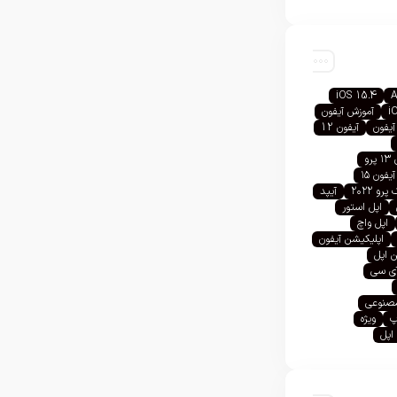
iOS 15.4
A
i
آموزش آیفون
آیفون
آیفون 12
رو
آیفون ۱۵
رو ۲۰۲۲
آیپد
اپل استور
اپل واچ
اپلیکیشن آیفون
 اپل
آی سی
صنوعی
پ
ویژه
اپل