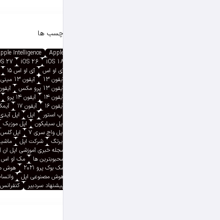
برچسب ها
pple Intelligence
Apple
OS 27
iOS 26
iOS 18
آی او اس
آی او اس ۱۵
آیفون 13
آیفون 13 مینی
آیفون 13 پرو مکس
آیفون ۱۳ پ
آیفون ۱۴
آیفون ۱۴ پرو
آیفون ۱۶
آیفون ۱۷
آیمک پ
اپ استور
اپل
اپل آیدی
اپل سیلیکون
اپل موزیک
اپل واچ سری ۷
اپل گلس
ایرتگ
شرکت اپل
ماشین
مجله خبری آموزشی اپل ان 
محبوبترین ها
مک او اس
مک بوک پرو ۲۰۲۱
هوش م
هوش مصنوعی اپل
واتسا
پیشنهاد سردبیر
کنفرانس 