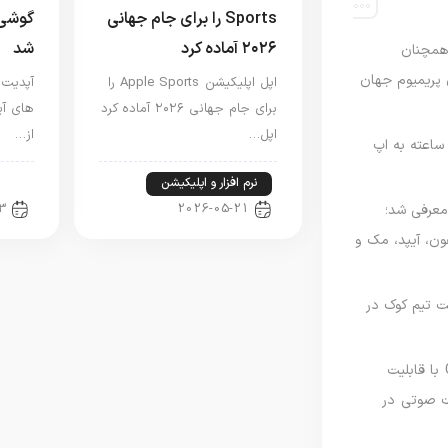
Sports را برای جام جهانی
گوشی 
۲۰۲۶ آماده کرد
شد
رصدی همچنان
ی پریمیوم جهان
اپل اپلیکیشن Apple Sports را
برای جام جهانی ۲۰۲۶ آماده کرد
های آی
اپل…
از…
اعته به اپ
نرم افزار و اپلیکیشن
اخب
3
2026-05-21
امه Apple Upgrade معرفی شد؛
فون، آیپد، مک و
 مدیریت تیم کوک در
نسخه مک گوگل Gemini با قابلیت
 صوتی در