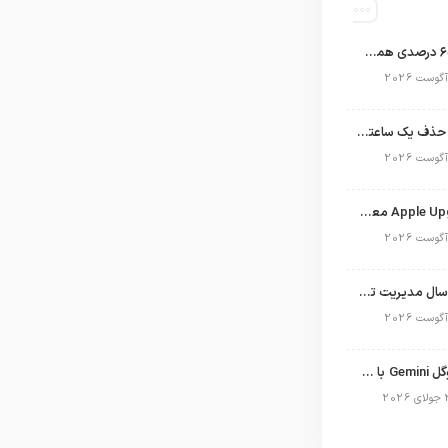
اپل با سهم ۶۵ درصدی همچنان فرمانروای بازار گوشی‌های پریمیوم جهان است
تلگرام پس از حذف یک ساعته به اپ استور بازگشت
برنامه Apple Upgrade معرفی شد؛ شرایط اپل برای اجاره آیفون، آیپد، مک و اپل واچ
نگاهی به ۱۵ سال مدیریت تیم کوک در اپل
نسخه مک گوگل Gemini با قابلیت تحلیل صفحه و دستورات صوتی در به‌روزرسانی جدید