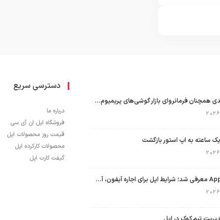
دسترسی سریع
اپل با سهم ۶۵ درصدی همچنان فرمانروای بازار گوشی‌های پریمیوم جهان است
درباره ما
فروشگاه اپل اِن آی سی
قیمت روز محصولات اپل
ک ساعته به اپ استور بازگشت
محصولات کارکرده اپل
گیفت کارت اپل
برنامه Apple Upgrade معرفی شد؛ شرایط اپل برای اجاره آیفون، آیپد، مک و اپل واچ