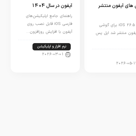
های آیفون منتشر
آیفون در سال 1404
راهنمای جامع اپلیکیشن‌های
فارسی iOS قابل نصب روی
آپدیت iOS 26.5 برای گوشی
آیفون با افزایش روزافزون…
فون منتشر شد اپل پس
نرم افزار و اپلیکیشن
2026-03-01
ار آیفون
2026-05-1