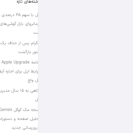
نوشته‌های تازه
اپل با سهم ۶۵ د
فرمانروای بازار گوشی‌ها
است
تلگرام پس از حذف یک س
استور بازگشت
برن
شرایط اپل برای اجاره آی
اپل واچ
نگاهی به ۱۵ سال
اپل
تحلیل صفحه و دستورات
به‌روزرسانی جدید