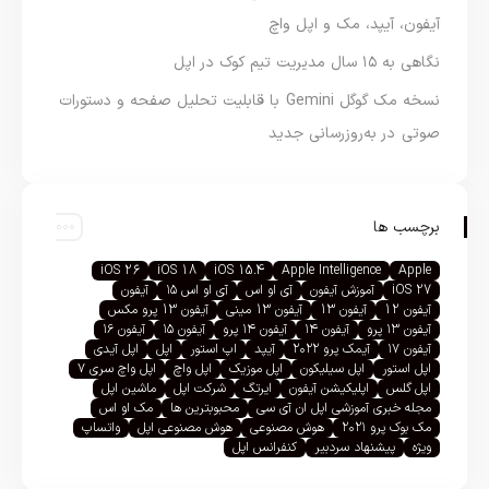
آیفون، آیپد، مک و اپل واچ
نگاهی به ۱۵ سال مدیریت تیم کوک در اپل
نسخه مک گوگل Gemini با قابلیت تحلیل صفحه و دستورات
صوتی در به‌روزرسانی جدید
برچسب ها
iOS 26
iOS 18
iOS 15.4
Apple Intelligence
Apple
iOS 27
آموزش آیفون
آی او اس
آی او اس ۱۵
آیفون
آیفون 12
آیفون 13
آیفون 13 مینی
آیفون 13 پرو مکس
آیفون ۱۳ پرو
آیفون ۱۴
آیفون ۱۴ پرو
آیفون ۱۵
آیفون ۱۶
آیفون ۱۷
آیمک پرو ۲۰۲۲
آیپد
اپ استور
اپل
اپل آیدی
اپل استور
اپل سیلیکون
اپل موزیک
اپل واچ
اپل واچ سری ۷
اپل گلس
اپلیکیشن آیفون
ایرتگ
شرکت اپل
ماشین اپل
مجله خبری آموزشی اپل ان آی سی
محبوبترین ها
مک او اس
مک بوک پرو ۲۰۲۱
هوش مصنوعی
هوش مصنوعی اپل
واتساپ
ویژه
پیشنهاد سردبیر
کنفرانس اپل