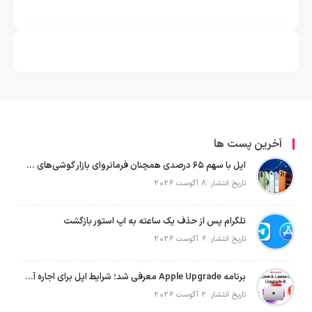
آخرین پست ها
اپل با سهم ۶۵ درصدی همچنان فرمانروای بازار گوشی‌های پریمیوم جهان است
تاریخ انتشار: 8 آگوست 2026
تلگرام پس از حذف یک ساعته به اپ استور بازگشت
تاریخ انتشار: 6 آگوست 2026
برنامه Apple Upgrade معرفی شد؛ شرایط اپل برای اجاره آیفون، آیپد، مک و اپل واچ
تاریخ انتشار: 2 آگوست 2026