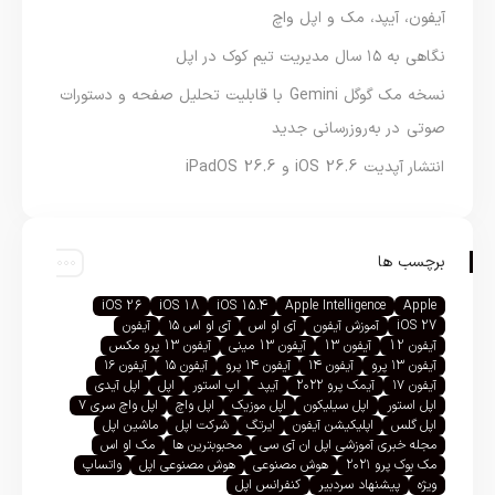
آیفون، آیپد، مک و اپل واچ
نگاهی به ۱۵ سال مدیریت تیم کوک در اپل
نسخه مک گوگل Gemini با قابلیت تحلیل صفحه و دستورات
صوتی در به‌روزرسانی جدید
انتشار آپدیت iOS 26.6 و iPadOS 26.6
برچسب ها
iOS 26
iOS 18
iOS 15.4
Apple Intelligence
Apple
iOS 27
آموزش آیفون
آی او اس
آی او اس ۱۵
آیفون
آیفون 12
آیفون 13
آیفون 13 مینی
آیفون 13 پرو مکس
آیفون ۱۳ پرو
آیفون ۱۴
آیفون ۱۴ پرو
آیفون ۱۵
آیفون ۱۶
آیفون ۱۷
آیمک پرو ۲۰۲۲
آیپد
اپ استور
اپل
اپل آیدی
اپل استور
اپل سیلیکون
اپل موزیک
اپل واچ
اپل واچ سری ۷
اپل گلس
اپلیکیشن آیفون
ایرتگ
شرکت اپل
ماشین اپل
مجله خبری آموزشی اپل ان آی سی
محبوبترین ها
مک او اس
مک بوک پرو ۲۰۲۱
هوش مصنوعی
هوش مصنوعی اپل
واتساپ
ویژه
پیشنهاد سردبیر
کنفرانس اپل