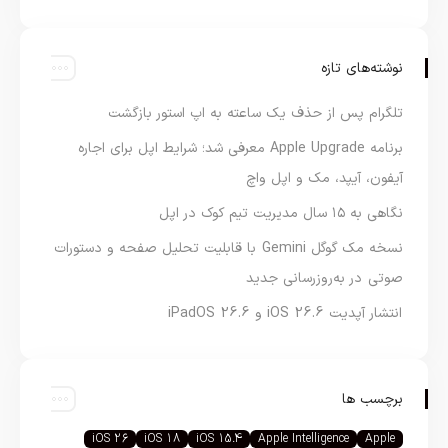
نوشته‌های تازه
تلگرام پس از حذف یک ساعته به اپ استور بازگشت
برنامه Apple Upgrade معرفی شد؛ شرایط اپل برای اجاره
آیفون، آیپد، مک و اپل واچ
نگاهی به ۱۵ سال مدیریت تیم کوک در اپل
نسخه مک گوگل Gemini با قابلیت تحلیل صفحه و دستورات
صوتی در به‌روزرسانی جدید
انتشار آپدیت iOS 26.6 و iPadOS 26.6
برچسب ها
iOS 26
iOS 18
iOS 15.4
Apple Intelligence
Apple