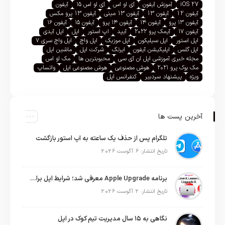
iOS 27
آموزش آیفون
آی او اس
آی او اس ۱۵
آیفون
آیفون 12
آیفون 13
آیفون 13 مینی
آیفون 13 پرو مکس
آیفون ۱۳ پرو
آیفون ۱۴
آیفون ۱۴ پرو
آیفون ۱۵
آیفون ۱۶
آیفون ۱۷
آیمک پرو ۲۰۲۲
آیپد
اپ استور
اپل
اپل آیدی
اپل استور
اپل سیلیکون
اپل موزیک
اپل واچ
اپل واچ سری ۷
اپل گلس
اپلیکیشن آیفون
ایرتگ
شرکت اپل
ماشین اپل
مجله خبری آموزشی اپل ان آی سی
محبوبترین ها
مک او اس
مک بوک پرو ۲۰۲۱
هوش مصنوعی
هوش مصنوعی اپل
واتساپ
ویژه
پیشنهاد سردبیر
کنفرانس اپل
آخرین پست ها
تلگرام پس از حذف یک ساعته به اپ استور بازگشت
تاریخ انتشار: 6 آگوست 2026
برنامه Apple Upgrade معرفی شد؛ شرایط اپل برای اجاره آیفون، آیپد، مک و اپل واچ
تاریخ انتشار: 2 آگوست 2026
نگاهی به ۱۵ سال مدیریت تیم کوک در اپل