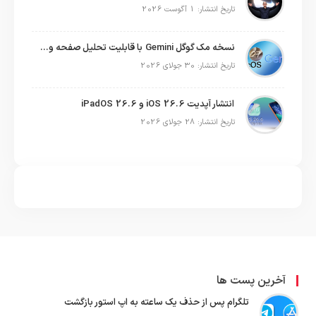
تاریخ انتشار: 1 آگوست 2026
نسخه مک گوگل Gemini با قابلیت تحلیل صفحه و دستورات صوتی در به‌روزرسانی جدید
تاریخ انتشار: 30 جولای 2026
انتشار آپدیت iOS 26.6 و iPadOS 26.6
تاریخ انتشار: 28 جولای 2026
آخرین پست ها
تلگرام پس از حذف یک ساعته به اپ استور بازگشت