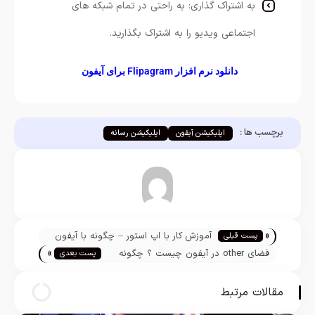
به اشتراک گذاری: به راحتی در تمام شبکه های
اجتماعی ویدیو را به اشتراک بگذارید.
دانلود نرم افزار Flipagram برای آیفون
برچسب ها :
اپلیکیشن آیفون
اپلیکیشن رسانه
«
آموزش کار با اپ استور – چگونه با آيفون
پست قبلی
»
نرم افزار دانلود کنیم ؟
فضای other در آیفون چیست ؟ چگونه
پست بعدی
آن را حذف کنیم؟
مقالات مرتبط