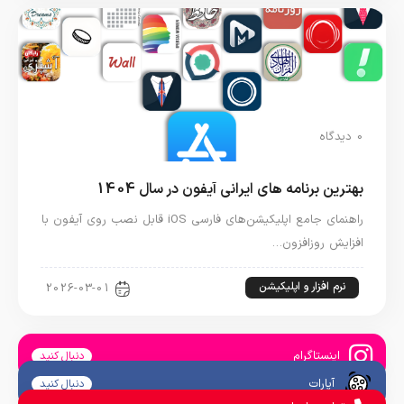
0 دیدگاه
بهترین برنامه های ایرانی آیفون در سال 1404
راهنمای جامع اپلیکیشن‌های فارسی iOS قابل نصب روی آیفون با
افزایش روزافزون…
نرم افزار و اپلیکیشن
2026-03-01
اینستاگرام
دنبال کنید
آپارات
دنبال کنید