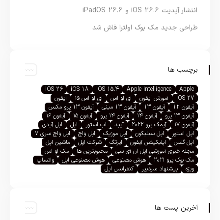
انتشار آپدیت iOS 26.6 و iPadOS 26.6
طراحی جدید مک بوک اولترا فاش شد
برچسب ها
iOS 26
iOS 18
iOS 15.4
Apple Intelligence
Apple
iOS 27
آموزش آیفون
آی او اس
آی او اس ۱۵
آیفون
آیفون 12
آیفون 13
آیفون 13 مینی
آیفون 13 پرو مکس
آیفون ۱۳ پرو
آیفون ۱۴
آیفون ۱۴ پرو
آیفون ۱۵
آیفون ۱۶
آیفون ۱۷
آیمک پرو ۲۰۲۲
آیپد
اپ استور
اپل
اپل آیدی
اپل استور
اپل سیلیکون
اپل موزیک
اپل واچ
اپل واچ سری ۷
اپل گلس
اپلیکیشن آیفون
ایرتگ
شرکت اپل
ماشین اپل
مجله خبری آموزشی اپل ان آی سی
محبوبترین ها
مک او اس
مک بوک پرو ۲۰۲۱
هوش مصنوعی
هوش مصنوعی اپل
واتساپ
ویژه
پیشنهاد سردبیر
کنفرانس اپل
آخرین پست ها