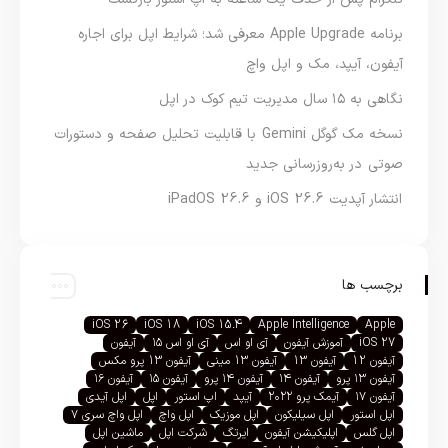
برنامه Apple Upgrade معرفی شد؛ شرایط اپل برای اجاره
آیفون، آیپد، مک و اپل واچ
نگاهی به ۱۵ سال مدیریت تیم کوک در اپل
نسخه مک گوگل Gemini با قابلیت تحلیل صفحه و دستورات
صوتی در به‌روزرسانی جدید
انتشار آپدیت iOS 26.6 و iPadOS 26.6
برچسب ها
iOS 26
iOS 18
iOS 15.4
Apple Intelligence
Apple
iOS 27
آموزش آیفون
آی او اس
آی او اس ۱۵
آیفون
آیفون 12
آیفون 13
آیفون 13 مینی
آیفون 13 پرو مکس
آیفون ۱۳ پرو
آیفون ۱۴
آیفون ۱۴ پرو
آیفون ۱۵
آیفون ۱۶
آیفون ۱۷
آیمک پرو ۲۰۲۲
آیپد
اپ استور
اپل
اپل آیدی
اپل استور
اپل سیلیکون
اپل موزیک
اپل واچ
اپل واچ سری ۷
اپل گلس
اپلیکیشن آیفون
ایرتگ
شرکت اپل
ماشین اپل