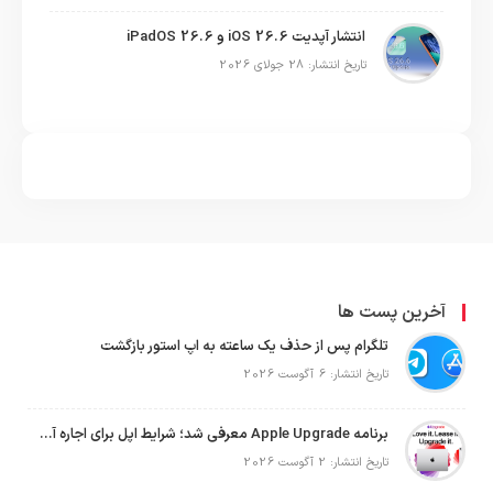
انتشار آپدیت iOS 26.6 و iPadOS 26.6
تاریخ انتشار: 28 جولای 2026
آخرین پست ها
تلگرام پس از حذف یک ساعته به اپ استور بازگشت
تاریخ انتشار: 6 آگوست 2026
برنامه Apple Upgrade معرفی شد؛ شرایط اپل برای اجاره آیفون، آیپد، مک و اپل واچ
تاریخ انتشار: 2 آگوست 2026