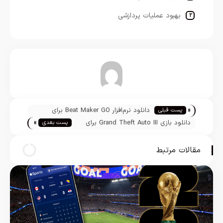
بهبود عملیات پردازشی
تیم تحریریه
«
دانلود نرم‌افزار Beat Maker GO برای
پست قبلی
»
آیفون، آیپاد و آیپد
دانلود بازی Grand Theft Auto III برای
پست بعدی
آیفون، آیپاد و آیپد
مقالات مرتبط