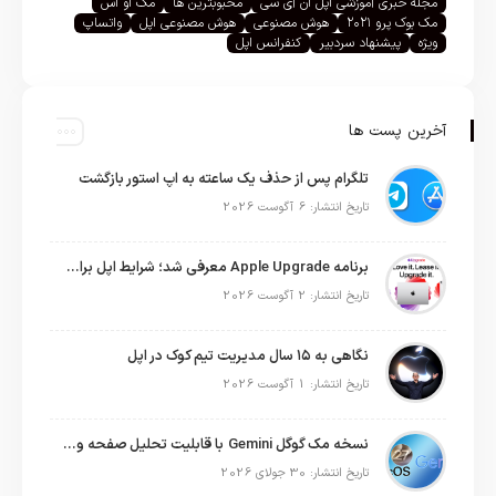
مجله خبری آموزشی اپل ان آی سی
محبوبترین ها
مک او اس
مک بوک پرو ۲۰۲۱
هوش مصنوعی
هوش مصنوعی اپل
واتساپ
ویژه
پیشنهاد سردبیر
کنفرانس اپل
آخرین پست ها
تلگرام پس از حذف یک ساعته به اپ استور بازگشت
تاریخ انتشار: 6 آگوست 2026
برنامه Apple Upgrade معرفی شد؛ شرایط اپل برای اجاره آیفون، آیپد، مک و اپل واچ
تاریخ انتشار: 2 آگوست 2026
نگاهی به ۱۵ سال مدیریت تیم کوک در اپل
تاریخ انتشار: 1 آگوست 2026
نسخه مک گوگل Gemini با قابلیت تحلیل صفحه و دستورات صوتی در به‌روزرسانی جدید
تاریخ انتشار: 30 جولای 2026