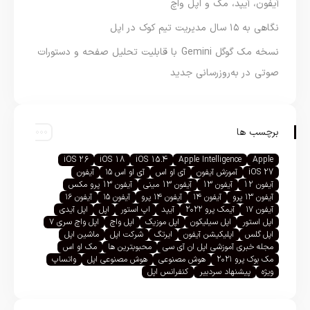
آیفون، آیپد، مک و اپل واچ
نگاهی به ۱۵ سال مدیریت تیم کوک در اپل
نسخه مک گوگل Gemini با قابلیت تحلیل صفحه و دستورات
صوتی در به‌روزرسانی جدید
برچسب ها
iOS 26
iOS 18
iOS 15.4
Apple Intelligence
Apple
iOS 27
آموزش آیفون
آی او اس
آی او اس ۱۵
آیفون
آیفون 12
آیفون 13
آیفون 13 مینی
آیفون 13 پرو مکس
آیفون ۱۳ پرو
آیفون ۱۴
آیفون ۱۴ پرو
آیفون ۱۵
آیفون ۱۶
آیفون ۱۷
آیمک پرو ۲۰۲۲
آیپد
اپ استور
اپل
اپل آیدی
اپل استور
اپل سیلیکون
اپل موزیک
اپل واچ
اپل واچ سری ۷
اپل گلس
اپلیکیشن آیفون
ایرتگ
شرکت اپل
ماشین اپل
مجله خبری آموزشی اپل ان آی سی
محبوبترین ها
مک او اس
مک بوک پرو ۲۰۲۱
هوش مصنوعی
هوش مصنوعی اپل
واتساپ
ویژه
پیشنهاد سردبیر
کنفرانس اپل