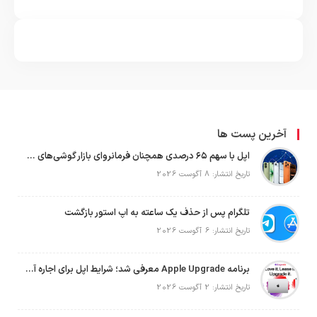
آخرین پست ها
اپل با سهم ۶۵ درصدی همچنان فرمانروای بازار گوشی‌های پریمیوم جهان است
تاریخ انتشار: 8 آگوست 2026
تلگرام پس از حذف یک ساعته به اپ استور بازگشت
تاریخ انتشار: 6 آگوست 2026
برنامه Apple Upgrade معرفی شد؛ شرایط اپل برای اجاره آیفون، آیپد، مک و اپل واچ
تاریخ انتشار: 2 آگوست 2026