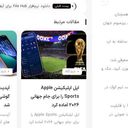
«
دانلود نرم‌افزار File Hub 
پست قبلی
آیپاد تاچ و آیپد
رصدی همچنان
مقالات مرتبط
ی پریمیوم جهان
اعته به اپ
امه Apple Upgrade معرفی شد؛
فون، آیپد، مک و
0 دیدگاه
0 دیدگاه
 مدیریت تیم کوک در
اپل اپلیکیشن Apple
Sports را برای جام جهانی
گوشی 
۲۰۲۶ آماده کرد
شد
نسخه مک گوگل Gemini با قابلیت
 صوتی در
اپل اپلیکیشن Apple Sports را
برای جام جهانی ۲۰۲۶ آماده کرد
های آی