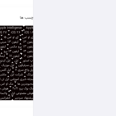
برچسب ها
pple Intelligence
Apple
OS 27
iOS 26
iOS 18
آی او اس
آی او اس ۱۵
آیفون 13
آیفون 13 مینی
آیفون 13 پرو مکس
آیفون ۱۳ پ
آیفون ۱۴
آیفون ۱۴ پرو
آیفون ۱۶
آیفون ۱۷
آیمک پ
اپ استور
اپل
اپل آیدی
اپل سیلیکون
اپل موزیک
اپل واچ سری ۷
اپل گلس
ایرتگ
شرکت اپل
ماشین
مجله خبری آموزشی اپل ان 
محبوبترین ها
مک او اس
مک بوک پرو ۲۰۲۱
هوش م
هوش مصنوعی اپل
واتسا
پیشنهاد سردبیر
کنفرانس 