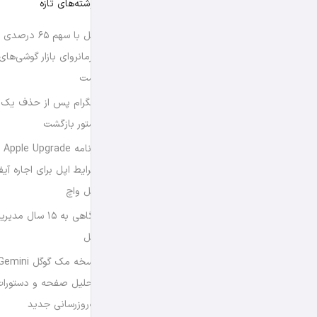
نوشته‌های تازه
اپل با سهم ۶۵ د
فرمانروای بازار گوشی‌ها
است
تلگرام پس از حذف یک س
استور بازگشت
برن
شرایط اپل برای اجاره آی
اپل واچ
نگاهی به ۱۵ سال
اپل
تحلیل صفحه و دستورات
به‌روزرسانی جدید