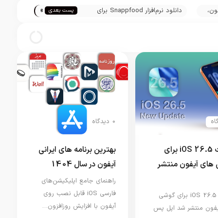
»
برای آیفون،
دانلود نرم‌افزار Snappfood برای
پست بعدی
آیفون، آیپاد تاچ و آیپد
0 دیدگاه
آپدیت iOS 26.5 برای
بهترین برنامه های ایرانی
های آیفون منتشر
آیفون در سال 1404
راهنمای جامع اپلیکیشن‌های
فارسی iOS قابل نصب روی
آپدیت iOS 26.5 برای گوشی
آیفون با افزایش روزافزون…
فون منتشر شد اپل پس