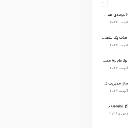
اپل با سهم ۶۵ درصدی همچنان فرمانروای بازار گوشی‌های پریمیوم جهان است
تلگرام پس از حذف یک ساعته به اپ استور بازگشت
برنامه Apple Upgrade معرفی شد؛ شرایط اپل برای اجاره آیفون، آیپد، مک و اپل واچ
نگاهی به ۱۵ سال مدیریت تیم کوک در اپل
نسخه مک گوگل Gemini با قابلیت تحلیل صفحه و دستورات صوتی در به‌روزرسانی جدید