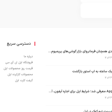
دسترسی سریع
اپل با سهم ۶۵ درصدی همچنان فرمانروای بازار گوشی‌های پریمیوم جهان است
درباره ما
فروشگاه اپل اِن آی سی
قیمت روز محصولات اپل
ک ساعته به اپ استور بازگشت
محصولات کارکرده اپل
گیفت کارت اپل
برنامه Apple Upgrade معرفی شد؛ شرایط اپل برای اجاره آیفون، آیپد، مک و اپل واچ