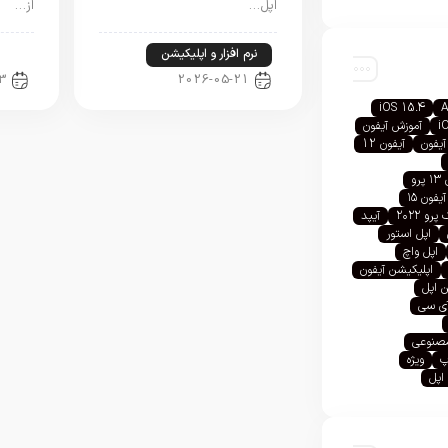
اپل…
از…
نرم افزار و اپلیکیشن
اخب
3
2026-05-21
iOS 15.4
A
i
آموزش آیفون
آیفون
آیفون 12
رو
آیفون ۱۵
رو ۲۰۲۲
آیپد
اپل استور
اپل واچ
اپلیکیشن آیفون
 اپل
آی سی
صنوعی
پ
ویژه
اپل