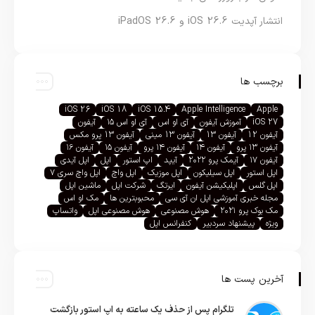
انتشار آپدیت iOS 26.6 و iPadOS 26.6
برچسب ها
iOS 26
iOS 18
iOS 15.4
Apple Intelligence
Apple
iOS 27
آموزش آیفون
آی او اس
آی او اس ۱۵
آیفون
آیفون 12
آیفون 13
آیفون 13 مینی
آیفون 13 پرو مکس
آیفون ۱۳ پرو
آیفون ۱۴
آیفون ۱۴ پرو
آیفون ۱۵
آیفون ۱۶
آیفون ۱۷
آیمک پرو ۲۰۲۲
آیپد
اپ استور
اپل
اپل آیدی
اپل استور
اپل سیلیکون
اپل موزیک
اپل واچ
اپل واچ سری ۷
اپل گلس
اپلیکیشن آیفون
ایرتگ
شرکت اپل
ماشین اپل
مجله خبری آموزشی اپل ان آی سی
محبوبترین ها
مک او اس
مک بوک پرو ۲۰۲۱
هوش مصنوعی
هوش مصنوعی اپل
واتساپ
ویژه
پیشنهاد سردبیر
کنفرانس اپل
آخرین پست ها
تلگرام پس از حذف یک ساعته به اپ استور بازگشت