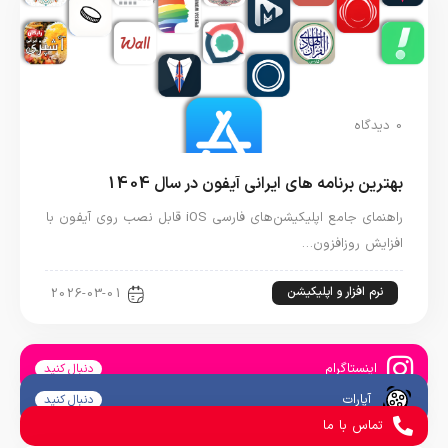
0 دیدگاه
بهترین برنامه های ایرانی آیفون در سال 1404
راهنمای جامع اپلیکیشن‌های فارسی iOS قابل نصب روی آیفون با
افزایش روزافزون…
نرم افزار و اپلیکیشن
2026-03-01
اینستاگرام
دنبال کنید
آپارات
دنبال کنید
تماس با ما