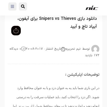
دانلود بازی Snipers vs Thieves برای آیفون،
آیپاد تاچ و آیپد
توسط :
تیم تحریریه
تاریخ انتشار : 2017-08-20
0 دیدگاه
172 بازدید
توضیحات اپلیکیشن :
​در این بازی شما باید یه به عنوان دزد و یا به عنوان محافظ وارد
شوید. اگر دزد را انتخاب کنید، باید عملیات سرقت را به درستی
انجام دهید و اجازه ندهید تا نیرو‌های محافظ شما را از بین برند. اما