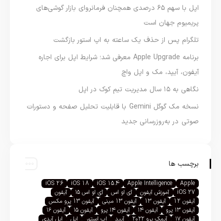
اپل با سهم ۶۵ درصدی همچنان فرمانروای بازار گوشی‌های
پریمیوم جهان است
تلگرام پس از حذف یک ساعته به اپ استور بازگشت
برنامه Apple Upgrade معرفی شد؛ شرایط اپل برای اجاره
آیفون، آیپد، مک و اپل واچ
نگاهی به ۱۵ سال مدیریت تیم کوک در اپل
نسخه مک گوگل Gemini با قابلیت تحلیل صفحه و دستورات
صوتی در به‌روزرسانی جدید
برچسب ها
iOS 26
iOS 18
iOS 15.4
Apple Intelligence
Apple
iOS 27
آموزش آیفون
آی او اس
آی او اس ۱۵
آیفون
آیفون 12
آیفون 13
آیفون 13 مینی
آیفون 13 پرو مکس
آیفون ۱۳ پرو
آیفون ۱۴
آیفون ۱۴ پرو
آیفون ۱۵
آیفون ۱۶
آیفون ۱۷
آیمک پرو ۲۰۲۲
آیپد
اپ استور
اپل
اپل آیدی