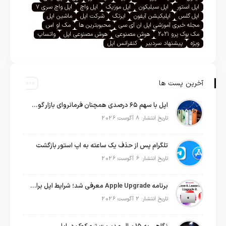
اپل استور
اپل سیلیکون
اپل موزیک
اپل واچ
اپل واچ سری ۷
اپل گلس
اپلیکیشن آیفون
ایرتگ
شرکت اپل
ماشین اپل
مجله خبری آموزشی اپل ان آی سی
محبوبترین ها
مک او اس
مک بوک پرو ۲۰۲۱
هوش مصنوعی
هوش مصنوعی اپل
واتساپ
ویژه
پیشنهاد سردبیر
کنفرانس اپل
آخرین پست ها
اپل با سهم ۶۵ درصدی همچنان فرمانروای بازار گوشی‌های پریمیوم جهان است
تاریخ انتشار: 8 آگوست 2026
تلگرام پس از حذف یک ساعته به اپ استور بازگشت
تاریخ انتشار: 6 آگوست 2026
برنامه Apple Upgrade معرفی شد؛ شرایط اپل برای اجاره آیفون، آیپد، مک و اپل واچ
تاریخ انتشار: 2 آگوست 2026