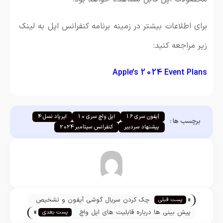
برای اطلاعات بیشتر در زمینه برنامه کنفرانس اپل به لینک
زیر مراجعه کنید:
Apple’s 2024 Event Plans
آیفون سری 16
اپل واچ سری 10
ایرپاد نسل 4
برچسب ها :
پیشنهاد سردبیر
کنفرانس سپتامبر 2024
مازیار نجارزاده
«
چک کردن سریال گوشی آیفون و تشخیص
پست قبلی
»
نو و کارکرده بودن ایفون
پیش بینی ها درباره قابلیت های اپل واچ
پست بعدی