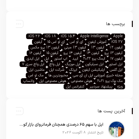
برچسب ها
iOS 26
iOS 18
iOS 15.4
Apple Intelligence
Apple
iOS 27
آموزش آیفون
آی او اس
آی او اس ۱۵
آیفون
آیفون 12
آیفون 13
آیفون 13 مینی
آیفون 13 پرو مکس
آیفون ۱۳ پرو
آیفون ۱۴
آیفون ۱۴ پرو
آیفون ۱۵
آیفون ۱۶
آیفون ۱۷
آیمک پرو ۲۰۲۲
آیپد
اپ استور
اپل
اپل آیدی
اپل استور
اپل سیلیکون
اپل موزیک
اپل واچ
اپل واچ سری ۷
اپل گلس
اپلیکیشن آیفون
ایرتگ
شرکت اپل
ماشین اپل
مجله خبری آموزشی اپل ان آی سی
محبوبترین ها
مک او اس
مک بوک پرو ۲۰۲۱
هوش مصنوعی
هوش مصنوعی اپل
واتساپ
ویژه
پیشنهاد سردبیر
کنفرانس اپل
آخرین پست ها
اپل با سهم ۶۵ درصدی همچنان فرمانروای بازار گوشی‌های پریمیوم جهان است
تاریخ انتشار: 8 آگوست 2026