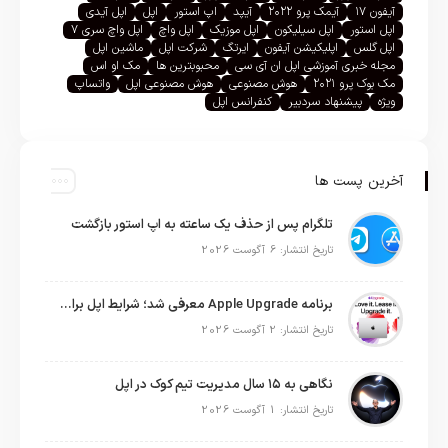
آیفون ۱۷
آیمک پرو ۲۰۲۲
آیپد
اپ استور
اپل
اپل آیدی
اپل استور
اپل سیلیکون
اپل موزیک
اپل واچ
اپل واچ سری ۷
اپل گلس
اپلیکیشن آیفون
ایرتگ
شرکت اپل
ماشین اپل
مجله خبری آموزشی اپل ان آی سی
محبوبترین ها
مک او اس
مک بوک پرو ۲۰۲۱
هوش مصنوعی
هوش مصنوعی اپل
واتساپ
ویژه
پیشنهاد سردبیر
کنفرانس اپل
آخرین پست ها
تلگرام پس از حذف یک ساعته به اپ استور بازگشت
تاریخ انتشار: 6 آگوست 2026
برنامه Apple Upgrade معرفی شد؛ شرایط اپل برای اجاره آیفون، آیپد، مک و اپل واچ
تاریخ انتشار: 2 آگوست 2026
نگاهی به ۱۵ سال مدیریت تیم کوک در اپل
تاریخ انتشار: 1 آگوست 2026