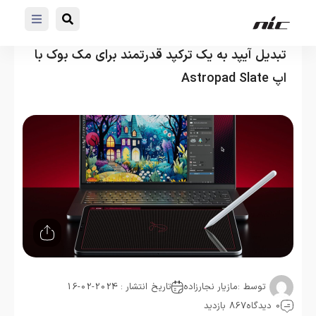
تبدیل آیپد به یک ترکپد قدرتمند برای مک بوک با
اپ Astropad Slate
توسط :
مازیار نجارزاده
تاریخ انتشار : 2024-02-16
0 دیدگاه
867 بازدید