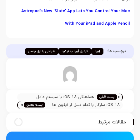
Astropad’s New ‘Slate’ App Lets You Control Your Mac
With Your iPad and Apple Pencil
برچسب ها :
آیپد
تبدیل أیپد به ترکپد
طراحی با اپل پنسل
مازیار نجارزاده
«
هماهنگی iOS 18 با سیستم عامل
پست قبلی
»
VisionOS در سال آینده
iOS 18 سازگار با کدام نسل از آیفون ها
پست بعدی
خواهد بود
مقالات مرتبط