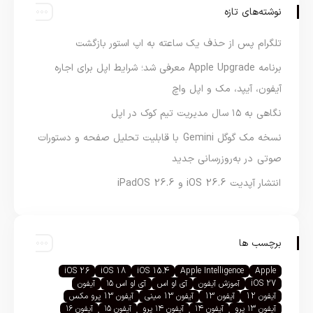
نوشته‌های تازه
تلگرام پس از حذف یک ساعته به اپ استور بازگشت
برنامه Apple Upgrade معرفی شد؛ شرایط اپل برای اجاره
آیفون، آیپد، مک و اپل واچ
نگاهی به ۱۵ سال مدیریت تیم کوک در اپل
نسخه مک گوگل Gemini با قابلیت تحلیل صفحه و دستورات
صوتی در به‌روزرسانی جدید
انتشار آپدیت iOS 26.6 و iPadOS 26.6
برچسب ها
iOS 26
iOS 18
iOS 15.4
Apple Intelligence
Apple
iOS 27
آموزش آیفون
آی او اس
آی او اس ۱۵
آیفون
آیفون 12
آیفون 13
آیفون 13 مینی
آیفون 13 پرو مکس
آیفون ۱۳ پرو
آیفون ۱۴
آیفون ۱۴ پرو
آیفون ۱۵
آیفون ۱۶