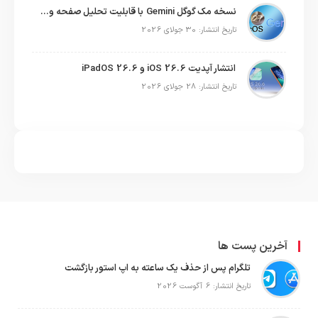
نسخه مک گوگل Gemini با قابلیت تحلیل صفحه و دستورات صوتی در به‌روزرسانی جدید
تاریخ انتشار: 30 جولای 2026
انتشار آپدیت iOS 26.6 و iPadOS 26.6
تاریخ انتشار: 28 جولای 2026
آخرین پست ها
تلگرام پس از حذف یک ساعته به اپ استور بازگشت
تاریخ انتشار: 6 آگوست 2026