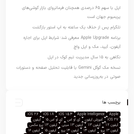
اپل با سهم ۶۵ درصدی همچنان فرمانروای بازار گوشی‌های
پریمیوم جهان است
تلگرام پس از حذف یک ساعته به اپ استور بازگشت
برنامه Apple Upgrade معرفی شد؛ شرایط اپل برای اجاره
آیفون، آیپد، مک و اپل واچ
نگاهی به ۱۵ سال مدیریت تیم کوک در اپل
نسخه مک گوگل Gemini با قابلیت تحلیل صفحه و دستورات
صوتی در به‌روزرسانی جدید
برچسب ها
iOS 26
iOS 18
iOS 15.4
Apple Intelligence
Apple
iOS 27
آموزش آیفون
آی او اس
آی او اس ۱۵
آیفون
آیفون 12
آیفون 13
آیفون 13 مینی
آیفون 13 پرو مکس
آیفون ۱۳ پرو
آیفون ۱۴
آیفون ۱۴ پرو
آیفون ۱۵
آیفون ۱۶