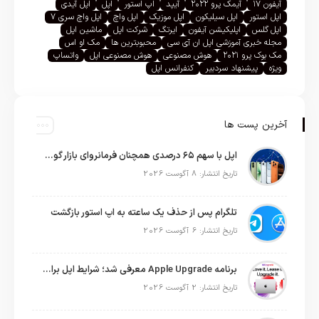
آیفون ۱۷
آیمک پرو ۲۰۲۲
آیپد
اپ استور
اپل
اپل آیدی
اپل استور
اپل سیلیکون
اپل موزیک
اپل واچ
اپل واچ سری ۷
اپل گلس
اپلیکیشن آیفون
ایرتگ
شرکت اپل
ماشین اپل
مجله خبری آموزشی اپل ان آی سی
محبوبترین ها
مک او اس
مک بوک پرو ۲۰۲۱
هوش مصنوعی
هوش مصنوعی اپل
واتساپ
ویژه
پیشنهاد سردبیر
کنفرانس اپل
آخرین پست ها
اپل با سهم ۶۵ درصدی همچنان فرمانروای بازار گوشی‌های پریمیوم جهان است
تاریخ انتشار: 8 آگوست 2026
تلگرام پس از حذف یک ساعته به اپ استور بازگشت
تاریخ انتشار: 6 آگوست 2026
برنامه Apple Upgrade معرفی شد؛ شرایط اپل برای اجاره آیفون، آیپد، مک و اپل واچ
تاریخ انتشار: 2 آگوست 2026