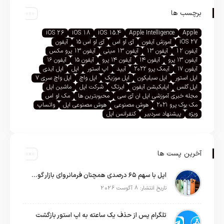
برچسب ها
iOS 26
iOS 18
iOS 15.4
Apple Intelligence
Apple
iOS 27
آموزش آیفون
آی او اس
آی او اس ۱۵
آیفون
آیفون 12
آیفون 13
آیفون 13 مینی
آیفون 13 پرو مکس
آیفون ۱۳ پرو
آیفون ۱۴
آیفون ۱۴ پرو
آیفون ۱۵
آیفون ۱۶
آیفون ۱۷
آیمک پرو ۲۰۲۲
آیپد
اپ استور
اپل
اپل آیدی
اپل استور
اپل سیلیکون
اپل موزیک
اپل واچ
اپل واچ سری ۷
اپل گلس
اپلیکیشن آیفون
ایرتگ
شرکت اپل
ماشین اپل
مجله خبری آموزشی اپل ان آی سی
محبوبترین ها
مک او اس
مک بوک پرو ۲۰۲۱
هوش مصنوعی
هوش مصنوعی اپل
واتساپ
ویژه
پیشنهاد سردبیر
کنفرانس اپل
آخرین پست ها
اپل با سهم ۶۵ درصدی همچنان فرمانروای بازار گوشی‌های پریمیوم جهان است
تاریخ انتشار: 8 آگوست 2026
تلگرام پس از حذف یک ساعته به اپ استور بازگشت