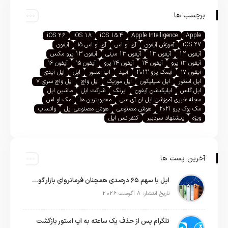
برچسب ها
iOS 26
iOS 18
iOS 15.4
Apple Intelligence
Apple
iOS 27
آموزش آیفون
آی او اس
آی او اس ۱۵
آیفون
آیفون 12
آیفون 13
آیفون 13 مینی
آیفون 13 پرو مکس
آیفون ۱۳ پرو
آیفون ۱۴
آیفون ۱۴ پرو
آیفون ۱۵
آیفون ۱۶
آیفون ۱۷
آیمک پرو ۲۰۲۲
آیپد
اپ استور
اپل
اپل آیدی
اپل استور
اپل سیلیکون
اپل موزیک
اپل واچ
اپل واچ سری ۷
اپل گلس
اپلیکیشن آیفون
ایرتگ
شرکت اپل
ماشین اپل
مجله خبری آموزشی اپل ان آی سی
محبوبترین ها
مک او اس
مک بوک پرو ۲۰۲۱
هوش مصنوعی
هوش مصنوعی اپل
واتساپ
ویژه
پیشنهاد سردبیر
کنفرانس اپل
آخرین پست ها
اپل با سهم ۶۵ درصدی همچنان فرمانروای بازار گوشی‌های پریمیوم جهان است
تاریخ انتشار: 8 آگوست 2026
تلگرام پس از حذف یک ساعته به اپ استور بازگشت