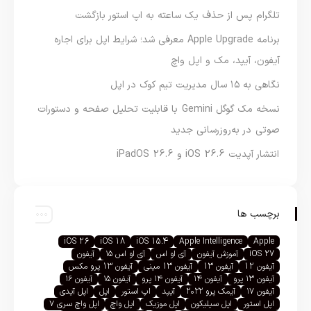
تلگرام پس از حذف یک ساعته به اپ استور بازگشت
برنامه Apple Upgrade معرفی شد؛ شرایط اپل برای اجاره
آیفون، آیپد، مک و اپل واچ
نگاهی به ۱۵ سال مدیریت تیم کوک در اپل
نسخه مک گوگل Gemini با قابلیت تحلیل صفحه و دستورات
صوتی در به‌روزرسانی جدید
انتشار آپدیت iOS 26.6 و iPadOS 26.6
برچسب ها
iOS 26
iOS 18
iOS 15.4
Apple Intelligence
Apple
iOS 27
آموزش آیفون
آی او اس
آی او اس ۱۵
آیفون
آیفون 12
آیفون 13
آیفون 13 مینی
آیفون 13 پرو مکس
آیفون ۱۳ پرو
آیفون ۱۴
آیفون ۱۴ پرو
آیفون ۱۵
آیفون ۱۶
آیفون ۱۷
آیمک پرو ۲۰۲۲
آیپد
اپ استور
اپل
اپل آیدی
اپل استور
اپل سیلیکون
اپل موزیک
اپل واچ
اپل واچ سری ۷