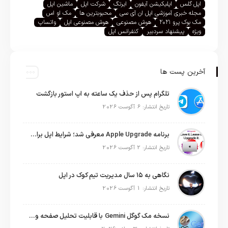
اپل گلس
اپلیکیشن آیفون
ایرتگ
شرکت اپل
ماشین اپل
مجله خبری آموزشی اپل ان آی سی
محبوبترین ها
مک او اس
مک بوک پرو ۲۰۲۱
هوش مصنوعی
هوش مصنوعی اپل
واتساپ
ویژه
پیشنهاد سردبیر
کنفرانس اپل
آخرین پست ها
تلگرام پس از حذف یک ساعته به اپ استور بازگشت
تاریخ انتشار: 6 آگوست 2026
برنامه Apple Upgrade معرفی شد؛ شرایط اپل برای اجاره آیفون، آیپد، مک و اپل واچ
تاریخ انتشار: 2 آگوست 2026
نگاهی به ۱۵ سال مدیریت تیم کوک در اپل
تاریخ انتشار: 1 آگوست 2026
نسخه مک گوگل Gemini با قابلیت تحلیل صفحه و دستورات صوتی در به‌روزرسانی جدید