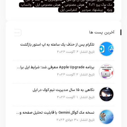
مک بوک پرو ۲۰۲۱
هوش مصنوعی
هوش مصنوعی اپل
واتساپ
ویژه
پیشنهاد سردبیر
کنفرانس اپل
آخرین پست ها
تلگرام پس از حذف یک ساعته به اپ استور بازگشت
تاریخ انتشار: 6 آگوست 2026
برنامه Apple Upgrade معرفی شد؛ شرایط اپل برای اجاره آیفون، آیپد، مک و اپل واچ
تاریخ انتشار: 2 آگوست 2026
نگاهی به ۱۵ سال مدیریت تیم کوک در اپل
تاریخ انتشار: 1 آگوست 2026
نسخه مک گوگل Gemini با قابلیت تحلیل صفحه و دستورات صوتی در به‌روزرسانی جدید
تاریخ انتشار: 30 جولای 2026