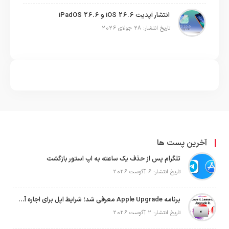
انتشار آپدیت iOS 26.6 و iPadOS 26.6
تاریخ انتشار: 28 جولای 2026
آخرین پست ها
تلگرام پس از حذف یک ساعته به اپ استور بازگشت
تاریخ انتشار: 6 آگوست 2026
برنامه Apple Upgrade معرفی شد؛ شرایط اپل برای اجاره آیفون، آیپد، مک و اپل واچ
تاریخ انتشار: 2 آگوست 2026