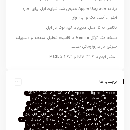
برنامه Apple Upgrade معرفی شد؛ شرایط اپل برای اجاره
آیفون، آیپد، مک و اپل واچ
نگاهی به ۱۵ سال مدیریت تیم کوک در اپل
نسخه مک گوگل Gemini با قابلیت تحلیل صفحه و دستورات
صوتی در به‌روزرسانی جدید
انتشار آپدیت iOS 26.6 و iPadOS 26.6
برچسب ها
iOS 26
iOS 18
iOS 15.4
Apple Intelligence
Apple
iOS 27
آموزش آیفون
آی او اس
آی او اس ۱۵
آیفون
آیفون 12
آیفون 13
آیفون 13 مینی
آیفون 13 پرو مکس
آیفون ۱۳ پرو
آیفون ۱۴
آیفون ۱۴ پرو
آیفون ۱۵
آیفون ۱۶
آیفون ۱۷
آیمک پرو ۲۰۲۲
آیپد
اپ استور
اپل
اپل آیدی
اپل استور
اپل سیلیکون
اپل موزیک
اپل واچ
اپل واچ سری ۷
اپل گلس
اپلیکیشن آیفون
ایرتگ
شرکت اپل
ماشین اپل
مجله خبری آموزشی اپل ان آی سی
محبوبترین ها
مک او اس