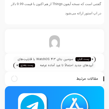
گفتنی است که نسخه آیفون Things از هم اکنون با قیمت 9.99 دلار
در اپ استور ارائه می‌شود
تیم تحریریه
«
سومین بتای WatchOS 4.3 با قابلیت‌های
پست قبلی
»
شگفت انگیز منتشر شد
آیپدهای جدید احتمالاً تا عید آماده عرضه
پست بعدی
خواهند شد
مقالات مرتبط