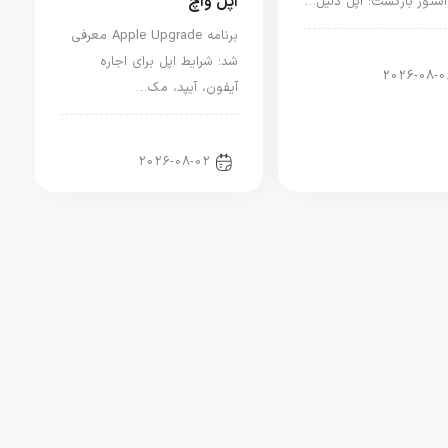
اپل واچ
استور بازگشت؛ اپل دلیل…
برنامه Apple Upgrade معرفی
ار دنیای اپل
شد؛ شرایط اپل برای اجاره
2026-08-0
آیفون، آیپد، مک…
اخبار آیپد
2026-08-02