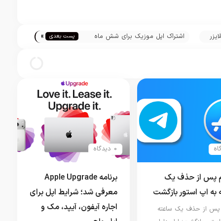
»
تبلایزر
اشتراک اپل موزیک برای شش ماه
پست بعدی
رایگان شد
0 دیدگاه
م پس از حذف یک
برنامه Apple Upgrade
 به اپ استور بازگشت
معرفی شد؛ شرایط اپل برای
اجاره آیفون، آیپد، مک و
 پس از حذف یک ساعته