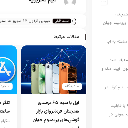
تیم تحریریه
رصدی همچنان
«
دوربین آیفون 12 مجهز به اس
پست قبلی
ی پریمیوم جهان
می‌شود
مقالات مرتبط
اعته به اپ
امه Apple Upgrade معرفی شد؛
فون، آیپد، مک و
0 دیدگاه
0 دیدگاه
 مدیریت تیم کوک در
اپل با سهم ۶۵ درصدی
تلگرا
نسخه مک گوگل Gemini با قابلیت
همچنان فرمانروای بازار
ساعته
 صوتی در
گوشی‌های پریمیوم جهان
تلگرام