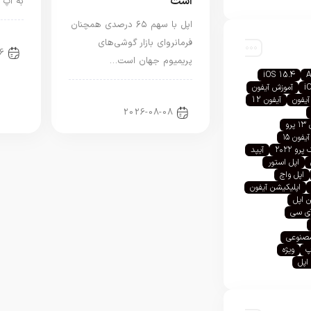
است
به اپ 
اپل با سهم ۶۵ درصدی همچنان
اخب
فرمانروای بازار گوشی‌های
6
پریمیوم جهان است…
iOS 15.4
A
i
آموزش آیفون
اخبار آیفون
آیفون
آیفون 12
2026-08-08
رو
آیفون ۱۵
رو ۲۰۲۲
آیپد
اپل استور
اپل واچ
اپلیکیشن آیفون
 اپل
آی سی
صنوعی
پ
ویژه
اپل