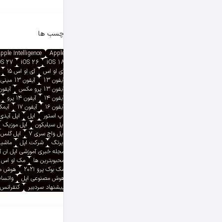
برچسب ها
pple Intelligence
Apple
OS 27
iOS 26
iOS 18
آی او اس
آی او اس ۱۵
آیفون 13
آیفون 13 مینی
آیفون 13 پرو مکس
آیفون ۱۳ پ
آیفون ۱۴
آیفون ۱۴ پرو
آیفون ۱۶
آیفون ۱۷
آیمک پ
اپ استور
اپل
اپل آیدی
اپل سیلیکون
اپل موزیک
اپل واچ سری ۷
اپل گلس
ایرتگ
شرکت اپل
ماشین
مجله خبری آموزشی اپل ان 
محبوبترین ها
مک او اس
مک بوک پرو ۲۰۲۱
هوش م
هوش مصنوعی اپل
واتسا
پیشنهاد سردبیر
کنفرانس 