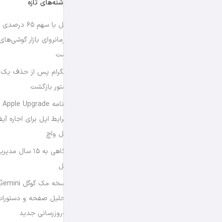
نوشته‌های تازه
اپل با سهم ۶۵ د
فرمانروای بازار گوشی‌ها
است
تلگرام پس از حذف یک س
استور بازگشت
برن
شرایط اپل برای اجاره آی
اپل واچ
نگاهی به ۱۵ سال
اپل
تحلیل صفحه و دستورات
به‌روزرسانی جدید