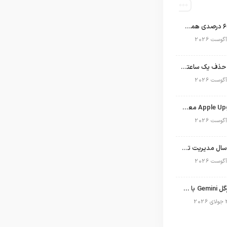
اپل با سهم ۶۵ درصدی همچنان فرمانروای بازار گوشی‌های پریمیوم جهان است
تلگرام پس از حذف یک ساعته به اپ استور بازگشت
برنامه Apple Upgrade معرفی شد؛ شرایط اپل برای اجاره آیفون، آیپد، مک و اپل واچ
نگاهی به ۱۵ سال مدیریت تیم کوک در اپل
نسخه مک گوگل Gemini با قابلیت تحلیل صفحه و دستورات صوتی در به‌روزرسانی جدید