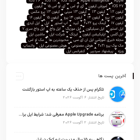
iOS 26
iOS 18
iOS 15.4
Apple Intelligence
Apple
iOS 27
آموزش آیفون
آی او اس
آی او اس ۱۵
آیفون
آیفون 12
آیفون 13
آیفون 13 مینی
آیفون 13 پرو مکس
آیفون ۱۳ پرو
آیفون ۱۴
آیفون ۱۴ پرو
آیفون ۱۵
آیفون ۱۶
آیفون ۱۷
آیمک پرو ۲۰۲۲
آیپد
اپ استور
اپل
اپل آیدی
اپل استور
اپل سیلیکون
اپل موزیک
اپل واچ
اپل واچ سری ۷
اپل گلس
اپلیکیشن آیفون
ایرتگ
شرکت اپل
ماشین اپل
مجله خبری آموزشی اپل ان آی سی
محبوبترین ها
مک او اس
مک بوک پرو ۲۰۲۱
هوش مصنوعی
هوش مصنوعی اپل
واتساپ
ویژه
پیشنهاد سردبیر
کنفرانس اپل
آخرین پست ها
تلگرام پس از حذف یک ساعته به اپ استور بازگشت
تاریخ انتشار: 6 آگوست 2026
برنامه Apple Upgrade معرفی شد؛ شرایط اپل برای اجاره آیفون، آیپد، مک و اپل واچ
تاریخ انتشار: 2 آگوست 2026
نگاهی به ۱۵ سال مدیریت تیم کوک در اپل