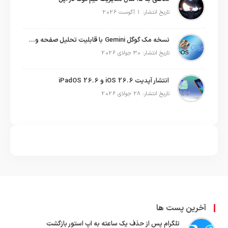
تاریخ انتشار: 1 آگوست 2026
نسخه مک گوگل Gemini با قابلیت تحلیل صفحه و دستورات صوتی در به‌روزرسانی جدید
تاریخ انتشار: 30 جولای 2026
انتشار آپدیت iOS 26.6 و iPadOS 26.6
تاریخ انتشار: 28 جولای 2026
آخرین پست ها
تلگرام پس از حذف یک ساعته به اپ استور بازگشت