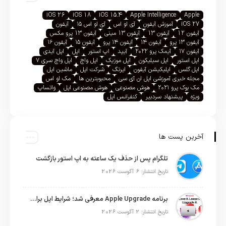
iOS 26
iOS 18
iOS 15.4
Apple Intelligence
Apple
iOS 27
آموزش آیفون
آی او اس
آی او اس ۱۵
آیفون
آیفون 12
آیفون 13
آیفون 13 مینی
آیفون 13 پرو مکس
آیفون ۱۳ پرو
آیفون ۱۴
آیفون ۱۴ پرو
آیفون ۱۵
آیفون ۱۶
آیفون ۱۷
آیمک پرو ۲۰۲۲
آیپد
اپ استور
اپل
اپل آیدی
اپل استور
اپل سیلیکون
اپل موزیک
اپل واچ
اپل واچ سری ۷
اپل گلس
اپلیکیشن آیفون
ایرتگ
شرکت اپل
ماشین اپل
مجله خبری آموزشی اپل ان آی سی
محبوبترین ها
مک او اس
مک بوک پرو ۲۰۲۱
هوش مصنوعی
هوش مصنوعی اپل
واتساپ
ویژه
پیشنهاد سردبیر
کنفرانس اپل
آخرین پست ها
تلگرام پس از حذف یک ساعته به اپ استور بازگشت
تاریخ انتشار: 6 آگوست 2026
برنامه Apple Upgrade معرفی شد؛ شرایط اپل برای اجاره آیفون، آیپد، مک و اپل واچ
تاریخ انتشار: 2 آگوست 2026