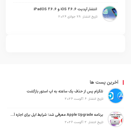
انتشار آپدیت iOS 26.6 و iPadOS 26.6
تاریخ انتشار: 28 جولای 2026
آخرین پست ها
تلگرام پس از حذف یک ساعته به اپ استور بازگشت
تاریخ انتشار: 6 آگوست 2026
برنامه Apple Upgrade معرفی شد؛ شرایط اپل برای اجاره آیفون، آیپد، مک و اپل واچ
تاریخ انتشار: 2 آگوست 2026