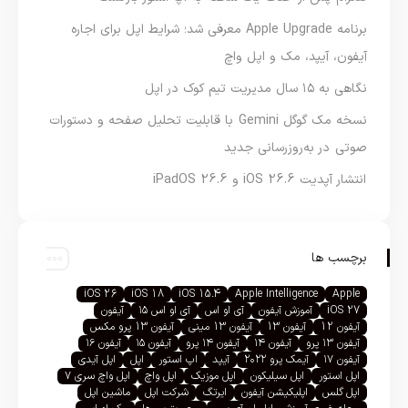
برنامه Apple Upgrade معرفی شد؛ شرایط اپل برای اجاره
آیفون، آیپد، مک و اپل واچ
نگاهی به ۱۵ سال مدیریت تیم کوک در اپل
نسخه مک گوگل Gemini با قابلیت تحلیل صفحه و دستورات
صوتی در به‌روزرسانی جدید
انتشار آپدیت iOS 26.6 و iPadOS 26.6
برچسب ها
iOS 26
iOS 18
iOS 15.4
Apple Intelligence
Apple
iOS 27
آموزش آیفون
آی او اس
آی او اس ۱۵
آیفون
آیفون 12
آیفون 13
آیفون 13 مینی
آیفون 13 پرو مکس
آیفون ۱۳ پرو
آیفون ۱۴
آیفون ۱۴ پرو
آیفون ۱۵
آیفون ۱۶
آیفون ۱۷
آیمک پرو ۲۰۲۲
آیپد
اپ استور
اپل
اپل آیدی
اپل استور
اپل سیلیکون
اپل موزیک
اپل واچ
اپل واچ سری ۷
اپل گلس
اپلیکیشن آیفون
ایرتگ
شرکت اپل
ماشین اپل