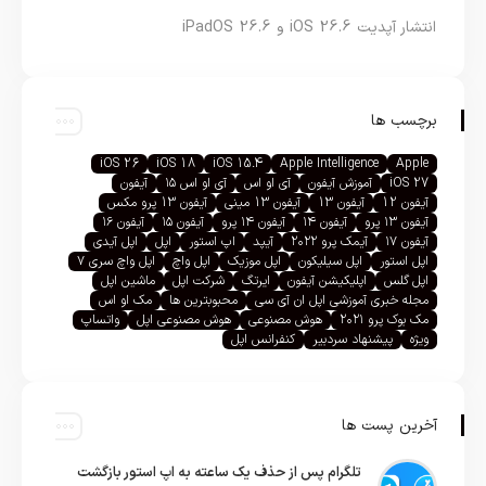
انتشار آپدیت iOS 26.6 و iPadOS 26.6
برچسب ها
iOS 26
iOS 18
iOS 15.4
Apple Intelligence
Apple
iOS 27
آموزش آیفون
آی او اس
آی او اس ۱۵
آیفون
آیفون 12
آیفون 13
آیفون 13 مینی
آیفون 13 پرو مکس
آیفون ۱۳ پرو
آیفون ۱۴
آیفون ۱۴ پرو
آیفون ۱۵
آیفون ۱۶
آیفون ۱۷
آیمک پرو ۲۰۲۲
آیپد
اپ استور
اپل
اپل آیدی
اپل استور
اپل سیلیکون
اپل موزیک
اپل واچ
اپل واچ سری ۷
اپل گلس
اپلیکیشن آیفون
ایرتگ
شرکت اپل
ماشین اپل
مجله خبری آموزشی اپل ان آی سی
محبوبترین ها
مک او اس
مک بوک پرو ۲۰۲۱
هوش مصنوعی
هوش مصنوعی اپل
واتساپ
ویژه
پیشنهاد سردبیر
کنفرانس اپل
آخرین پست ها
تلگرام پس از حذف یک ساعته به اپ استور بازگشت