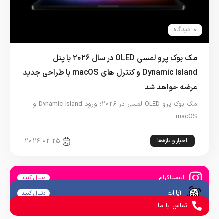
0 دیدگاه
مک بوک پرو لمسی OLED در سال ۲۰۲۶ با پنل
Dynamic Island و کنترل های macOS با طراحی جدید
عرضه خواهد شد
مک بوک پرو OLED لمسی در 2026؛ ورود Dynamic Island و
macOS…
اخبار و تازه‌ها
2026-02-25
اینستاگرام
دنبال کنید
آپارات
دنبال کنید
تماس با ما