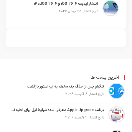
انتشار آپدیت iOS 26.6 و iPadOS 26.6
تاریخ انتشار: 28 جولای 2026
آخرین پست ها
تلگرام پس از حذف یک ساعته به اپ استور بازگشت
تاریخ انتشار: 6 آگوست 2026
برنامه Apple Upgrade معرفی شد؛ شرایط اپل برای اجاره آیفون، آیپد، مک و اپل واچ
تاریخ انتشار: 2 آگوست 2026