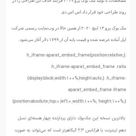
مشخصات با تولید مک بوک پرو ۲۰۱۹ فرآیند حذف این طراحی را در
روند طراحی خود قرار داد.اس اس دی
مک بوک پرو ۱۳ اینچ ۲۰۲۰ از همین حالا در وب‌سایت رسمی شرکت
اپل آماده عرضه شده و قیمت پایه آن از ۱۷۹۹ دلار آغاز می‌شود.
.h_iframe-aparat_embed_frame{position:relative;}
.h_iframe-aparat_embed_frame .ratio
{display:block;width:100%;height:auto;} .h_iframe-
aparat_embed_frame iframe
{position:absolute;top:0;left:0;width:100%; height:100%;}
بالاترین نسخه این مک‌بوک دارای پردازنده چهار هسته‌ای نسل
دهم اینترنت با فرکانس ۲.۳ گیگاهرتز است که می‌تواند به صورت