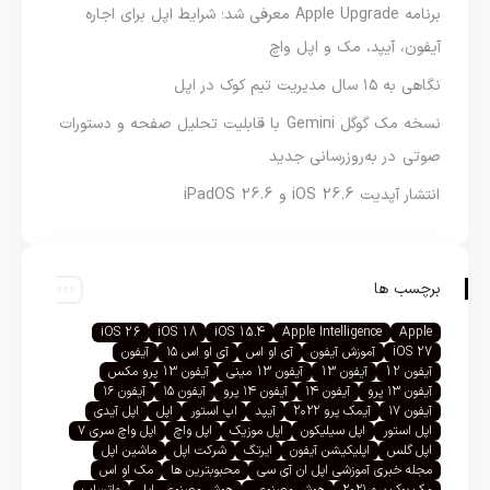
برنامه Apple Upgrade معرفی شد؛ شرایط اپل برای اجاره
آیفون، آیپد، مک و اپل واچ
نگاهی به ۱۵ سال مدیریت تیم کوک در اپل
نسخه مک گوگل Gemini با قابلیت تحلیل صفحه و دستورات
صوتی در به‌روزرسانی جدید
انتشار آپدیت iOS 26.6 و iPadOS 26.6
برچسب ها
iOS 26
iOS 18
iOS 15.4
Apple Intelligence
Apple
iOS 27
آموزش آیفون
آی او اس
آی او اس ۱۵
آیفون
آیفون 12
آیفون 13
آیفون 13 مینی
آیفون 13 پرو مکس
آیفون ۱۳ پرو
آیفون ۱۴
آیفون ۱۴ پرو
آیفون ۱۵
آیفون ۱۶
آیفون ۱۷
آیمک پرو ۲۰۲۲
آیپد
اپ استور
اپل
اپل آیدی
اپل استور
اپل سیلیکون
اپل موزیک
اپل واچ
اپل واچ سری ۷
اپل گلس
اپلیکیشن آیفون
ایرتگ
شرکت اپل
ماشین اپل
مجله خبری آموزشی اپل ان آی سی
محبوبترین ها
مک او اس