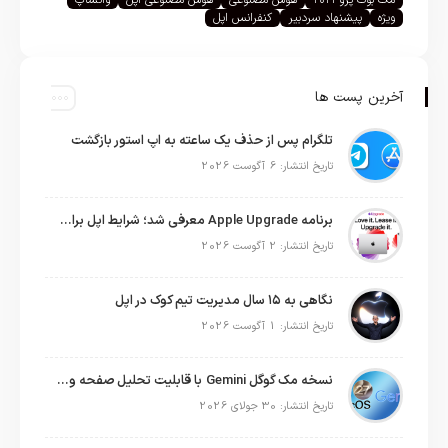
مک بوک پرو ۲۰۲۱
هوش مصنوعی
هوش مصنوعی اپل
واتساپ
ویژه
پیشنهاد سردبیر
کنفرانس اپل
آخرین پست ها
تلگرام پس از حذف یک ساعته به اپ استور بازگشت
تاریخ انتشار: 6 آگوست 2026
برنامه Apple Upgrade معرفی شد؛ شرایط اپل برای اجاره آیفون، آیپد، مک و اپل واچ
تاریخ انتشار: 2 آگوست 2026
نگاهی به ۱۵ سال مدیریت تیم کوک در اپل
تاریخ انتشار: 1 آگوست 2026
نسخه مک گوگل Gemini با قابلیت تحلیل صفحه و دستورات صوتی در به‌روزرسانی جدید
تاریخ انتشار: 30 جولای 2026