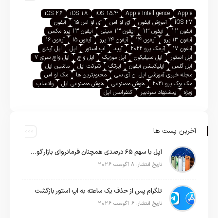
iOS 26
iOS 18
iOS 15.4
Apple Intelligence
Apple
iOS 27
آموزش آیفون
آی او اس
آی او اس ۱۵
آیفون
آیفون 12
آیفون 13
آیفون 13 مینی
آیفون 13 پرو مکس
آیفون ۱۳ پرو
آیفون ۱۴
آیفون ۱۴ پرو
آیفون ۱۵
آیفون ۱۶
آیفون ۱۷
آیمک پرو ۲۰۲۲
آیپد
اپ استور
اپل
اپل آیدی
اپل استور
اپل سیلیکون
اپل موزیک
اپل واچ
اپل واچ سری ۷
اپل گلس
اپلیکیشن آیفون
ایرتگ
شرکت اپل
ماشین اپل
مجله خبری آموزشی اپل ان آی سی
محبوبترین ها
مک او اس
مک بوک پرو ۲۰۲۱
هوش مصنوعی
هوش مصنوعی اپل
واتساپ
ویژه
پیشنهاد سردبیر
کنفرانس اپل
آخرین پست ها
اپل با سهم ۶۵ درصدی همچنان فرمانروای بازار گوشی‌های پریمیوم جهان است
تاریخ انتشار: 8 آگوست 2026
تلگرام پس از حذف یک ساعته به اپ استور بازگشت
تاریخ انتشار: 6 آگوست 2026