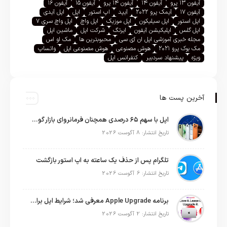
آیفون ۱۳ پرو
آیفون ۱۴
آیفون ۱۴ پرو
آیفون ۱۵
آیفون ۱۶
آیفون ۱۷
آیمک پرو ۲۰۲۲
آیپد
اپ استور
اپل
اپل آیدی
اپل استور
اپل سیلیکون
اپل موزیک
اپل واچ
اپل واچ سری ۷
اپل گلس
اپلیکیشن آیفون
ایرتگ
شرکت اپل
ماشین اپل
مجله خبری آموزشی اپل ان آی سی
محبوبترین ها
مک او اس
مک بوک پرو ۲۰۲۱
هوش مصنوعی
هوش مصنوعی اپل
واتساپ
ویژه
پیشنهاد سردبیر
کنفرانس اپل
آخرین پست ها
اپل با سهم ۶۵ درصدی همچنان فرمانروای بازار گوشی‌های پریمیوم جهان است
تاریخ انتشار: 8 آگوست 2026
تلگرام پس از حذف یک ساعته به اپ استور بازگشت
تاریخ انتشار: 6 آگوست 2026
برنامه Apple Upgrade معرفی شد؛ شرایط اپل برای اجاره آیفون، آیپد، مک و اپل واچ
تاریخ انتشار: 2 آگوست 2026