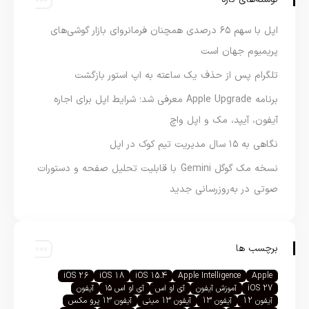
اپل با سهم ۶۵ درصدی همچنان فرمانروای بازار گوشی‌های
پریمیوم جهان است
تلگرام پس از حذف یک ساعته به اپ استور بازگشت
برنامه Apple Upgrade معرفی شد؛ شرایط اپل برای اجاره
آیفون، آیپد، مک و اپل واچ
نگاهی به ۱۵ سال مدیریت تیم کوک در اپل
نسخه مک گوگل Gemini با قابلیت تحلیل صفحه و دستورات
صوتی در به‌روزرسانی جدید
برچسب ها
iOS 26
iOS 18
iOS 15.4
Apple Intelligence
Apple
iOS 27
آموزش آیفون
آی او اس
آی او اس ۱۵
آیفون
آیفون 12
آیفون 13
آیفون 13 مینی
آیفون 13 پرو مکس